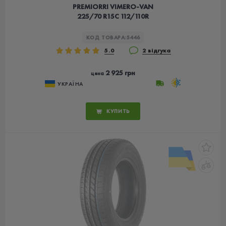
PREMIORRI VIMERO-VAN
225/70 R15C 112/110R
КОД ТОВАРА:
5446
5.0
2 відгука
2 925 грн
цена
УКРАЇНА
КУПИТЬ