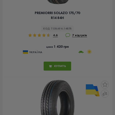
PREMIORRI SOLAZO 175/70
R14 84H
КОД ТОВАРА:
14876
4.6
7 відгуків
1 420 грн
цена
УКРАЇНА
КУПИТЬ