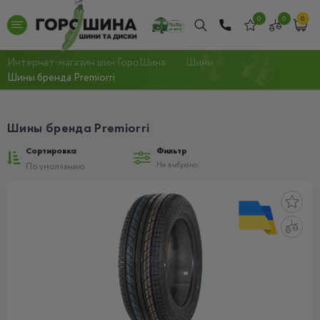
0
0
0
Интернет-магазин шин ГороШина
Шины
Шины бренда Premiorri
Шины бренда Premiorri
Сортировка
Фильтр
Не выбрано