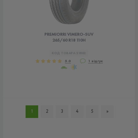
PREMIORRI VIMERO-SUV
265/60 R18 110H
КОД ТОВАРА:
21862
5.0
1 відгук
1
2
3
4
5
»