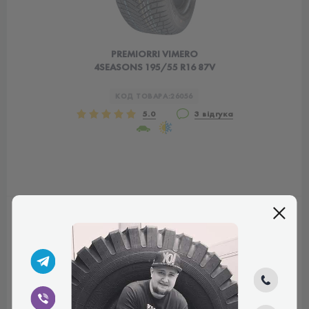
PREMIORRI VIMERO
4SEASONS 195/55 R16 87V
КОД ТОВАРА:
26056
5.0
3 відгука