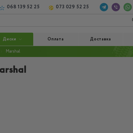
068 139 52 25
073 029 52 25
Диски
Оплата
Доставка
Marshal
rshal