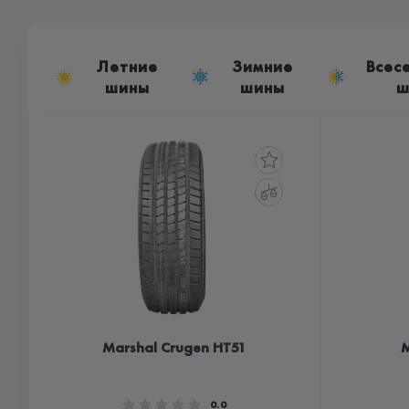
Летние
Зимние
Всес
шины
шины
ш
Marshal Crugen HT51
M
0.0