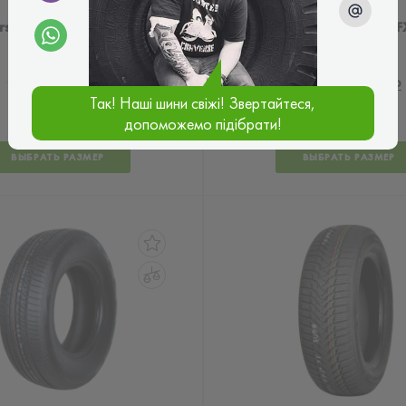
shal I'Zen Wis KW19
Marshal Matrac F
MU11
0.0
0.0
Так! Наші шини свіжі! Звертайтеся,
допоможемо підібрати!
ВЫБРАТЬ РАЗМЕР
ВЫБРАТЬ РАЗМЕР