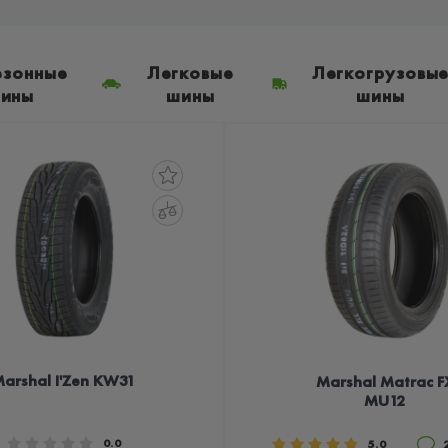
езонные
Легковые
Легкогрузовы
ины
шины
шины
arshal I'Zen KW31
Marshal Matrac F
MU12
0.0
5.0