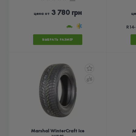
3 780 грн
цена от
це
R14-
ВЫБРАТЬ РАЗМЕР
Marshal WinterCraft Ice
M