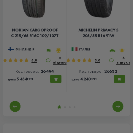
NOKIAN CARGOPROOF
MICHELIN PRIMACY 5
C 215/65 R16C 109/107T
205/55 R16 91W
ФІНЛЯНДІЯ
ІТАЛІЯ
3
6
5.0
5.0
ів
відгука
відгуків
Код товара:
26494
Код товара:
26632
5 454
4 240
ГРН
ГРН
цена
цена