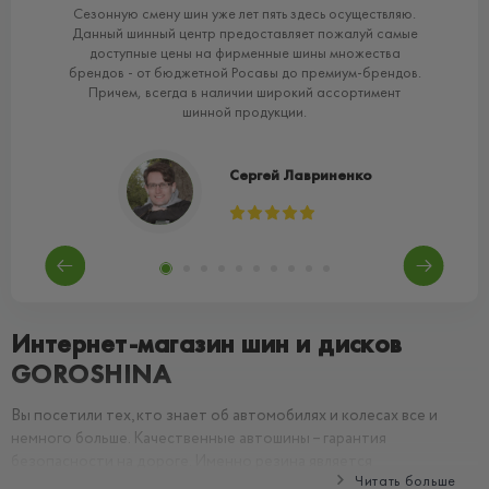
lda
Сезонную смену шин уже лет пять здесь осуществляю.
в і
Данный шинный центр предоставляет пожалуй самые
ак
вий
доступные цены на фирменные шины множества
брендов - от бюджетной Росавы до премиум-брендов.
Причем, всегда в наличии широкий ассортимент
шинной продукции.
Сергей Лавриненко
Интернет-магазин шин и дисков
GOROSHINA
Вы посетили тех, кто знает об автомобилях и колесах все и
немного больше. Качественные автошины – гарантия
безопасности на дороге. Именно резина является
Читать больше
единственной точкой контакта вашего автомобиля с асфальтом