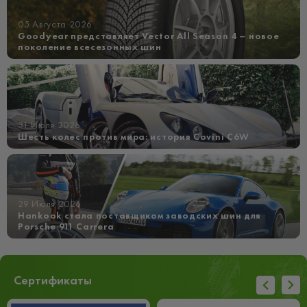
05 Августа 2026
Goodyear представляет Vector All Season 4 – новое
поколение всесезонных шин
31 Июля 2026
Шесть колес против мира: история Covini C6W
29 Июля 2026
Hankook стала поставщиком заводских шин для
Porsche 911 Carrera
Сертификаты