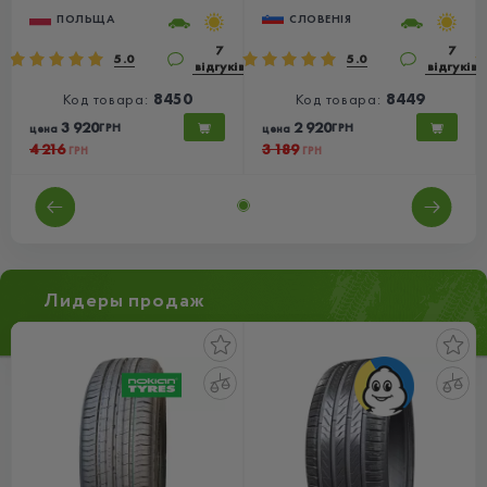
ПОЛЬЩА
СЛОВЕНІЯ
7
7
5.0
5.0
ів
відгуків
відгуків
Код товара:
8450
Код товара:
8449
3 920
2 920
ГРН
ГРН
цена
цена
4 216
3 189
ГРН
ГРН
Лидеры продаж