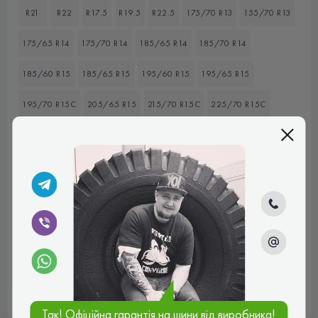
R21
R22
R17.5
R19.5
R22.5
175/70 R13
155/70 R13
175/65 R14
175/70 R14
185/65 R14
185/70 R14
185/60 R15
185/65 R15
195/60 R15
195/65 R15
195/70 R15C
205/65 R15
215/70 R15C
225/70 R15C
235/75 R15
175/80 R16
185/75 R16C
195/75 R16C
205/55 R16
205/60 R16
215/60 R16
205/65 R16C
215/70 R16
225/55 R16
245/70 R16
215/55 R17
215/75 R17.5
225/50 R17
225/60 R17
265/65 R17
225/45 R18
225/55 R18
235/45 R18
235/55 R18
255/55 R18
265/60 R18
235/55 R19
Так! Офіційна гарантія на шини від виробника!