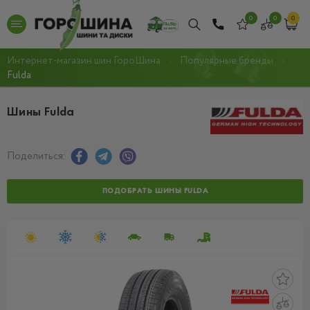
0
0
0
Интернет-магазин шин ГороШина
Популярные бренды
Fulda
Шины Fulda
Поделиться:
ПОДОБРАТЬ ШИНЫ FULDA