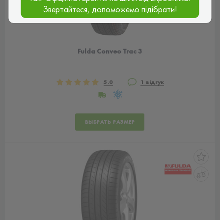
Звертайтеся, допоможемо підібрати!
Fulda Conveo Trac 3
5.0
1 відгук
ВЫБРАТЬ РАЗМЕР