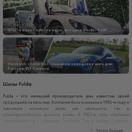
31 Июля 2026
Шесть колес против мира: история Covini C6W
29 Июля 2026
Hankook стала поставщиком заводских шин для
Porsche 911 Carrera
Шины Fulda
Fulda – это немецкий производитель шин, известны своей
продукцией на весь мир. Компания была основана в 1900-м году и
завоевала огромную долю как немецкого, так и
общеевропейского шинного рынка. В 1962-м году компания
присоединяется к концерну Goodyear Tire & Rubber Company,
становясь дочерним предприятием премиального бренда
Читать больше