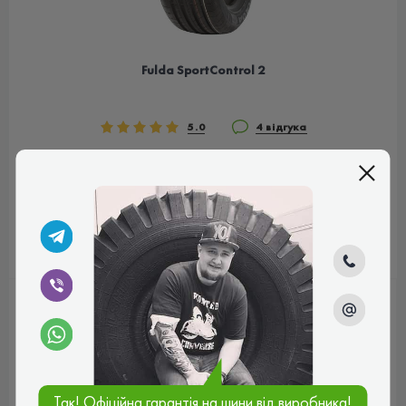
Fulda SportControl 2
5.0
4 відгука
3 560 грн
цена от
ВЫБРАТЬ РАЗМЕР
Так! Офіційна гарантія на шини від виробника!