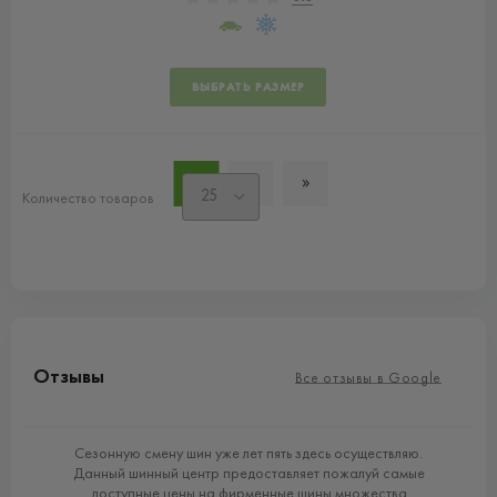
ВЫБРАТЬ РАЗМЕР
1
2
»
Количество товаров
Отзывы
Все отзывы в Google
lda
Сезонную смену шин уже лет пять здесь осуществляю.
в і
Данный шинный центр предоставляет пожалуй самые
ак
вий
доступные цены на фирменные шины множества