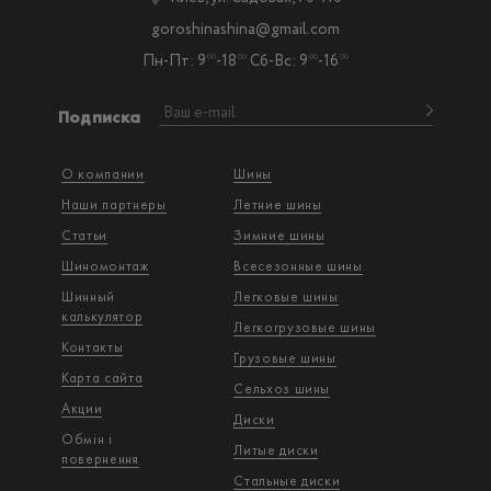
goroshinashina@gmail.com
Пн-Пт: 9
-18
Сб-Вс: 9
-16
00
00
00
00
Подписка
О компании
Шины
Наши партнеры
Летние шины
Статьи
Зимние шины
Шиномонтаж
Всесезонные шины
Шинный
Легковые шины
калькулятор
Легкогрузовые шины
Контакты
Грузовые шины
Карта сайта
Сельхоз шины
Акции
Диски
Обмін і
Литые диски
повернення
Стальные диски