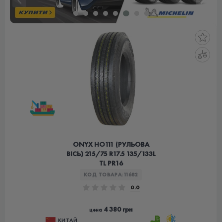
ONYX HO111 (РУЛЬОВА
ВІСЬ) 215/75 R17.5 135/133L
TL PR16
КОД ТОВАРА:
11682
0.0
4 380 грн
цена
КИТАЙ