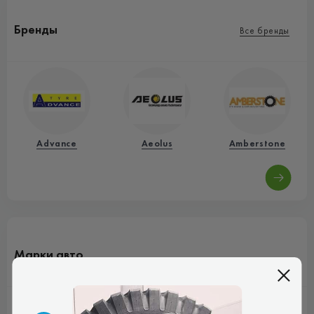
Бренды
Все бренды
Advance
Aeolus
Amberstone
Марки авто