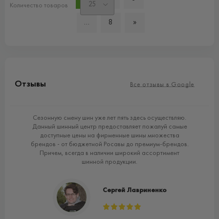
Количество товаров
...
8
»
Отзывы
Все отзывы в Google
lda
Сезонную смену шин уже лет пять здесь осуществляю.
в і
Данный шинный центр предоставляет пожалуй самые
ак
вий
доступные цены на фирменные шины множества
брендов - от бюджетной Росавы до премиум-брендов.
Причем, всегда в наличии широкий ассортимент
шинной продукции.
Сергей Лавриненко