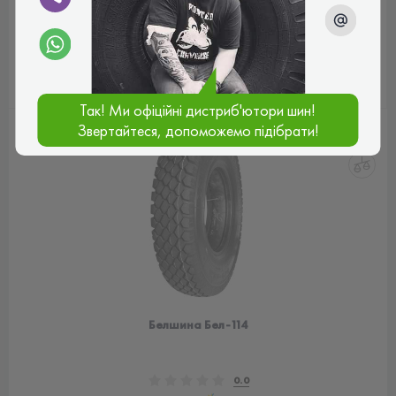
ВЫБРАТЬ РАЗМЕР
Так! Ми офіційні дистриб'ютори шин!
Звертайтеся, допоможемо підібрати!
Белшина Бел-114
0.0