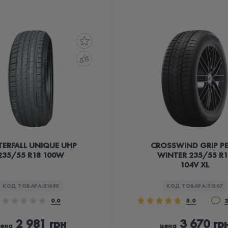
ERFALL UNIQUE UHP
CROSSWIND GRIP P
235/55 R18 100W
WINTER 235/55 R1
104V XL
КОД ТОВАРА:
31699
КОД ТОВАРА:
31507
0.0
5.0
2
2 981 грн
3 670 гр
ена
цена