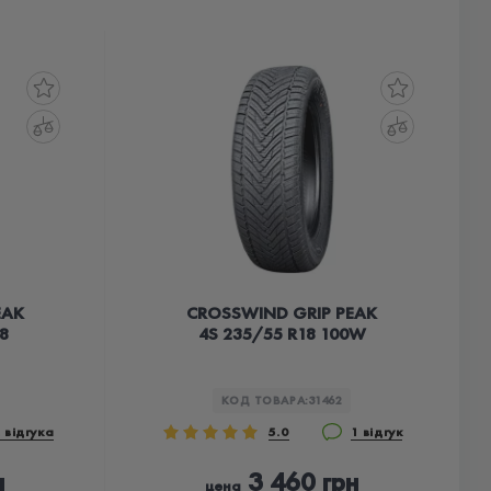
EAK
CROSSWIND GRIP PEAK
8
4S 235/55 R18 100W
КОД ТОВАРА:
31462
 відгука
5.0
1 відгук
н
3 460 грн
цена