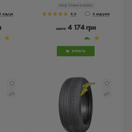
КОД ТОВАРА:
30626
1 відгук
5.0
6 відгуків
н
4 174 грн
цена
КУПИТЬ