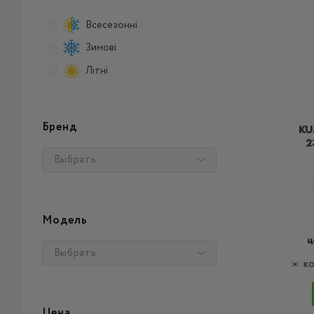
Всесезонні
Зимові
Літні
Бренд
KU
2
Выбрать
Модель
ц
Выбрать
КО
Цена