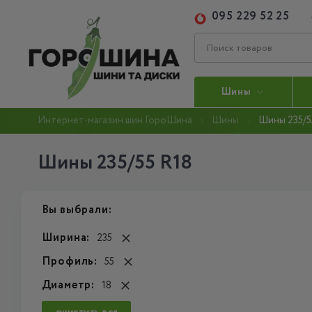
095 229 52 25
Шины
Интернет-магазин шин ГороШина
Шины
Шины 235/5
Шины 235/55 R18
Вы выбрали:
Ширина:
235
Профиль:
55
Диаметр:
18