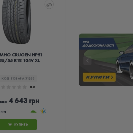
MHO CRUGEN HP51
35/55 R18 104V XL
КОД ТОВАРА:
31928
0.0
4 643 грн
ена
РЕЯ
КУПИТЬ