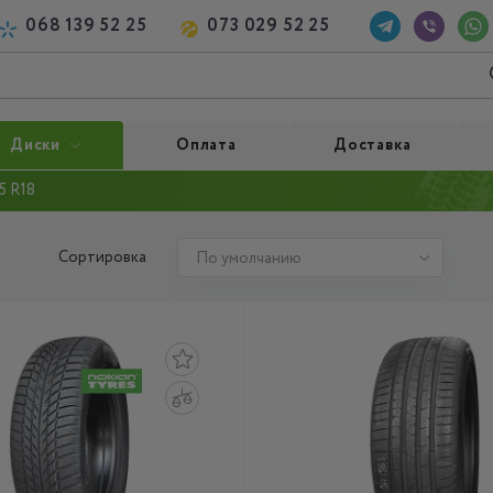
068 139 52 25
073 029 52 25
Диски
Оплата
Доставка
5 R18
Сортировка