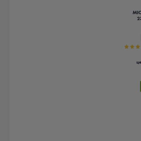
MIC
2
ц