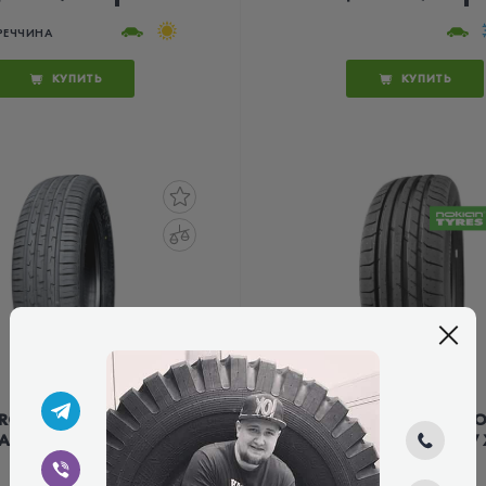
РЕЧЧИНА
КУПИТЬ
КУПИТЬ
ROSSWIND SPORT
NOKIAN POWERPR
AK C/S 235/55 R18
2 235/55 R18 104V 
104W XL