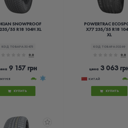
KIAN SNOWPROOF
POWERTRAC ECOSP
 235/55 R18 104H XL
X77 235/55 R18 10
XL
КОД ТОВАРА:
32475
КОД ТОВАРА:
32269
0.0
0.0
9 157 грн
3 063 гр
цена
цена
УМУНІЯ
КИТАЙ
КУПИТЬ
КУПИТЬ