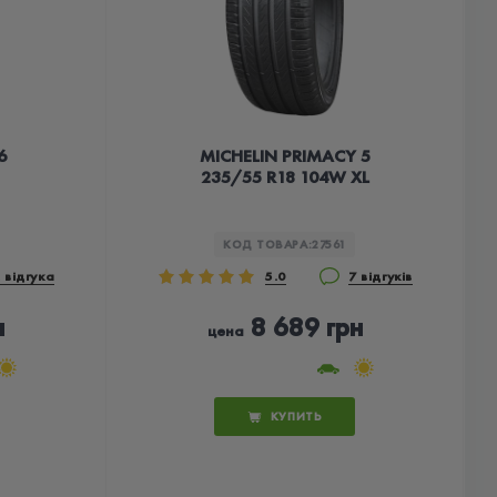
6
MICHELIN PRIMACY 5
235/55 R18 104W XL
КОД ТОВАРА:
27561
 відгука
5.0
7 відгуків
н
8 689 грн
цена
КУПИТЬ