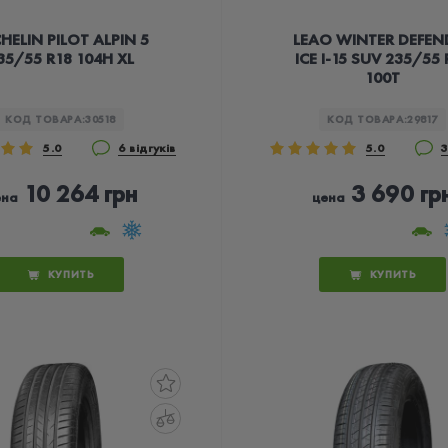
HELIN PILOT ALPIN 5
LEAO WINTER DEFEN
35/55 R18 104H XL
ICE I-15 SUV 235/55 
100T
КОД ТОВАРА:
30518
КОД ТОВАРА:
29817
5.0
6 відгуків
5.0
3
10 264 грн
3 690 гр
ена
цена
КУПИТЬ
КУПИТЬ