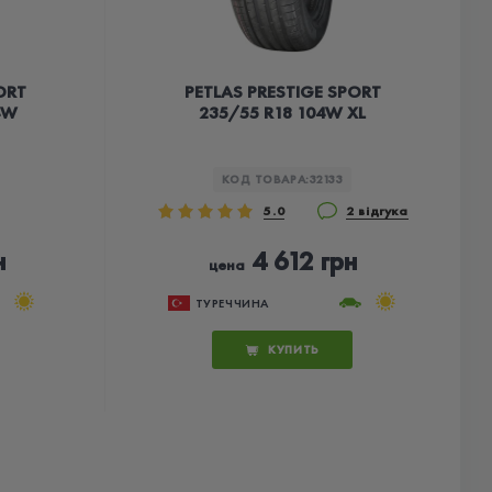
ORT
PETLAS PRESTIGE SPORT
4W
235/55 R18 104W XL
КОД ТОВАРА:
32133
5.0
2 відгука
н
4 612 грн
цена
ТУРЕЧЧИНА
КУПИТЬ