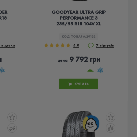
DER
GOODYEAR ULTRA GRIP
R18
PERFORMANCE 3
235/55 R18 104V XL
КОД ТОВАРА:
29192
 відгука
5.0
7 відгуків
н
9 792 грн
цена
КУПИТЬ