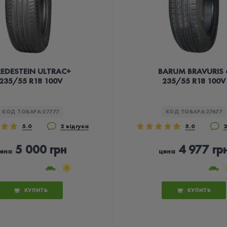
EDESTEIN ULTRAC+
BARUM BRAVURIS 
235/55 R18 100V
235/55 R18 100V
КОД ТОВАРА:
27777
КОД ТОВАРА:
27677
5.0
2 відгука
5.0
2
5 000 грн
4 977 гр
ена
цена
КУПИТЬ
КУПИТЬ