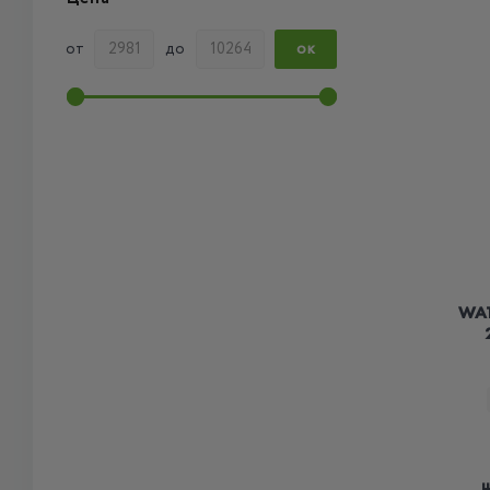
от
до
ОК
WAT
ц