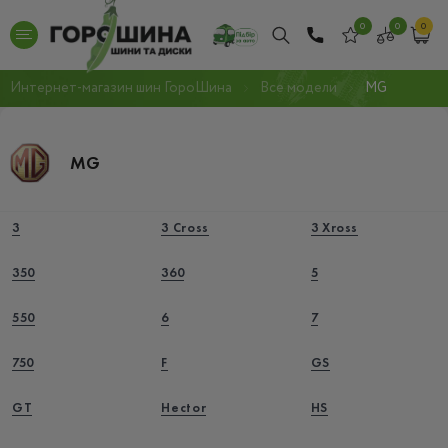
0
0
0
Интернет-магазин шин ГороШина
Все модели
MG
MG
3
3 Cross
3 Xross
350
360
5
550
6
7
750
F
GS
GT
Hector
HS