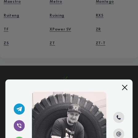
Maestro
Metro
Montego
Ruiteng
Ruixing
RX5
TF
XPower SV
ZR
ZS
ZT
ZT-T
5/5
095 229 52 25
068 139 52 25
073 029 52 25