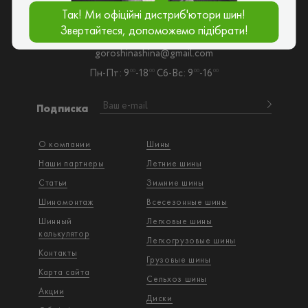
Так! Ми офіційні дистриб'ютори шин!
Звертайтеся, допоможемо підібрати!
Киев, ул. Садовая, 70-110
goroshinashina@gmail.com
Пн-Пт: 9
-18
Сб-Вс: 9
-16
00
00
00
00
Подписка
О компании
Шины
Наши партнеры
Летние шины
Статьи
Зимние шины
Шиномонтаж
Всесезонные шины
Шинный
Легковые шины
калькулятор
Легкогрузовые шины
Контакты
Грузовые шины
Карта сайта
Сельхоз шины
Акции
Диски