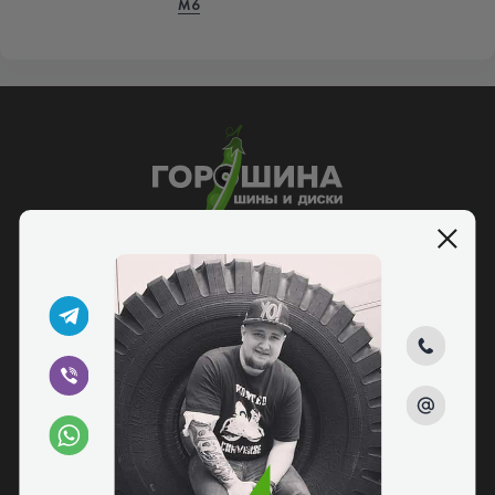
M6
5/5
095 229 52 25
068 139 52 25
073 029 52 25
Заказать звонок
Шины и диски в Киеве по доступным ценам