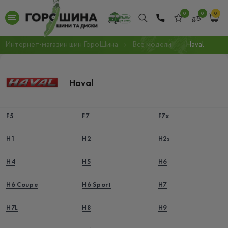
0
0
0
Интернет-магазин шин ГороШина
Все модели
Haval
Haval
F5
F7
F7x
H1
H2
H2s
H4
H5
H6
H6 Coupe
H6 Sport
H7
H7L
H8
H9