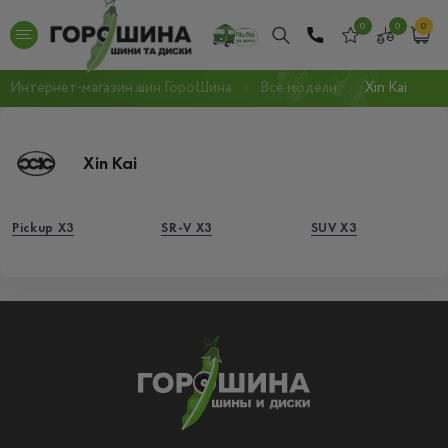
0
0
0
Интернет-магазин шин ГороШина
Все модели
Xin Kai
Xin Kai
Pickup X3
SR-V X3
SUV X3