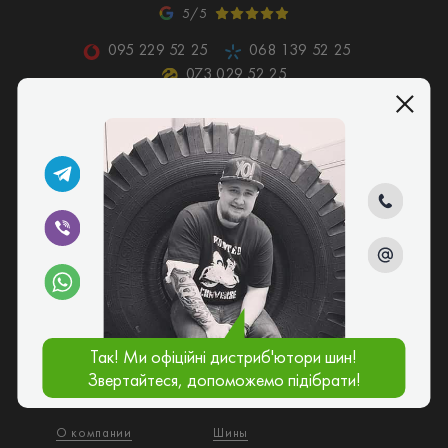
5/5
095 229 52 25
068 139 52 25
073 029 52 25
Заказать звонок
Шины и диски в Киеве по доступным ценам
Киев, ул. Садовая, 70-110
goroshinashina@gmail.com
Пн-Пт: 9
-18
Сб-Вс: 9
-16
00
00
00
00
Так! Ми офіційні дистриб'ютори шин!
Звертайтеся, допоможемо підібрати!
Подписка
О компании
Шины