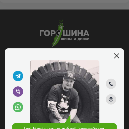
5/5
095 229 52 25
068 139 52 25
073 029 52 25
Заказать звонок
Шины и диски в Киеве по доступным ценам
Так! Наші шини не дубові! Звертайтеся,