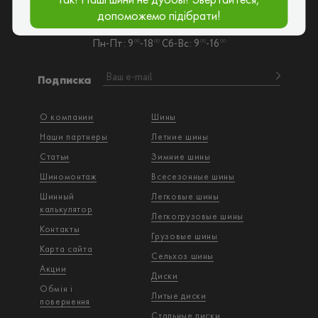
Киев, ул. Садовая, 70-110
допоможемо підібрати!
goroshinashina@gmail.com
Пн-Пт: 9
-18
Сб-Вс: 9
-16
00
00
00
00
Подписка
О компании
Шины
Наши партнеры
Летние шины
Статьи
Зимние шины
Шиномонтаж
Всесезонные шины
Шинный
Легковые шины
калькулятор
Легкогрузовые шины
Контакты
Грузовые шины
Карта сайта
Сельхоз шины
Акции
Диски
Обмін і
Литые диски
повернення
Стальные диски