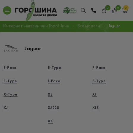
0
0
0
Интернет-магазин шин ГороШина
Все модели
Jaguar
Jaguar
E-Pace
E-Type
F-Pace
F-Type
I-Pace
S-Type
X-Type
XE
XF
XJ
XJ220
XJS
XK