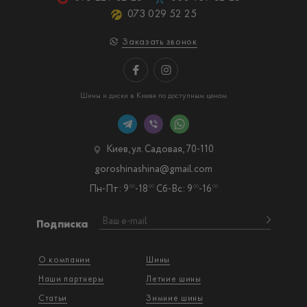
стороны создателей объясняет народную любовь к этому
073 029 52 25
бренду.
Заказать звонок
Шины компании Форс обладают отличными тягово-сцепными
характеристиками, а также повышенными показателями
износоустойчивости, вследствие чего существенно
увеличивается эксплуатационный срок изделия.
Шины и диски в Киеве по доступным ценам
Киев, ул. Садовая, 70-110
goroshinashina@gmail.com
Пн-Пт: 9
-18
Сб-Вс: 9
-16
00
00
00
00
Подписка
О компании
Шины
Наши партнеры
Летние шины
Статьи
Зимние шины