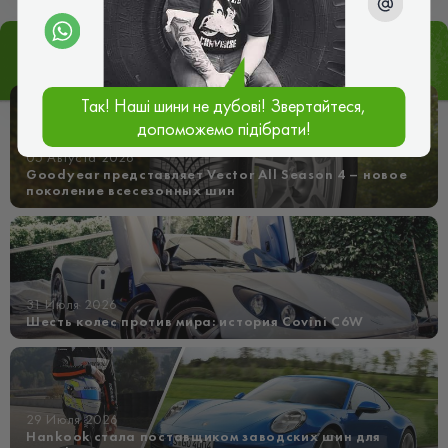
Статьи
px Все статьи
Так! Наші шини не дубові! Звертайтеся,
допоможемо підібрати!
05 Августа 2026
Goodyear представляет Vector All Season 4 – новое
поколение всесезонных шин
31 Июля 2026
Шесть колес против мира: история Covini C6W
29 Июля 2026
Hankook стала поставщиком заводских шин для