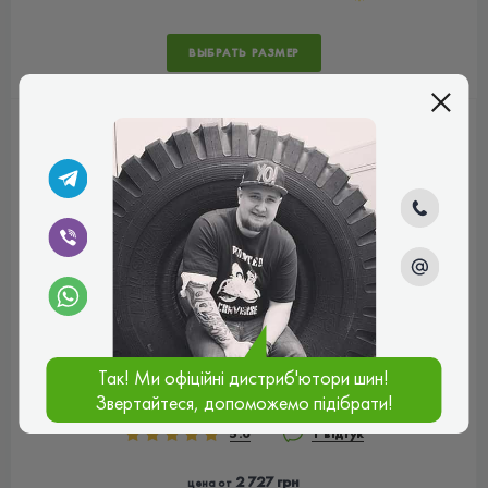
ВЫБРАТЬ РАЗМЕР
Apollo Aspire 4G+
Так! Ми офіційні дистриб'ютори шин!
Звертайтеся, допоможемо підібрати!
5.0
1 відгук
2 727 грн
цена от