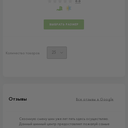
0.0
ВЫБРАТЬ РАЗМЕР
Количество товаров
Отзывы
Все отзывы в Google
lda
Сезонную смену шин уже лет пять здесь осуществляю.
в і
Данный шинный центр предоставляет пожалуй самые
ак