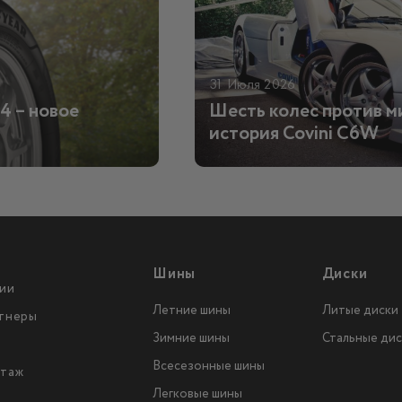
31 Июля 2026
4 – новое
Шесть колес против м
история Covini C6W
Шины
Диски
ии
Летние шины
Литые диски
тнеры
Зимние шины
Стальные дис
Всесезонные шины
таж
Легковые шины