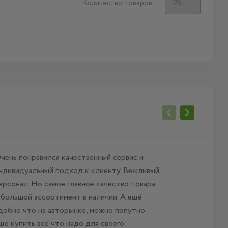
Количество товаров
чень понравился качественный сервис и
Пользу
ндивидуальный подход к клиенту. Вежливый
лет, вс
ерсонал. Но самое главное качество товара
 большой ассортимент в наличии. А ещё
добно что на авторынке, можно попутно
щё купить все что надо для своего