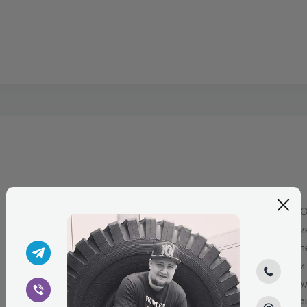
Удобно, быстро, практично. Цена и наличие
О
актуальны. Заказ оформляется и готов к
и
выдаче (брал самовывоз) в течении часа. Цена
п
ниже среднерыночной и еще кулечки в
и
подарок!
у
е