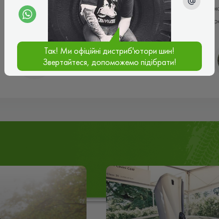
ж
р
Так! Ми офіційні дистриб'ютори шин!
Станислав Куценко
Звертайтеся, допоможемо підібрати!