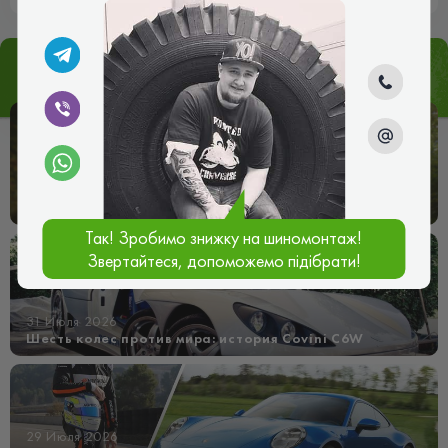
Статьи
px Все статьи
05 Августа 2026
Goodyear представляет Vector All Season 4 – новое
поколение всесезонных шин
Так! Зробимо знижку на шиномонтаж!
Звертайтеся, допоможемо підібрати!
31 Июля 2026
Шесть колес против мира: история Covini C6W
29 Июля 2026