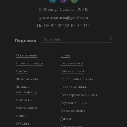
Киев, ул. Садовая, 70-110
goroshinashina@gmail.com
Пн-Пт: 9
-18
Сб-Вс: 9
-16
00
00
00
00
Подписка
О компании
Шины
Наши партнеры
Летние шины
Статьи
Зимние шины
Шиномонтаж
Всесезонные шины
Шинный
Легковые шины
калькулятор
Легкогрузовые шины
Контакты
Грузовые шины
Карта сайта
Сельхоз шины
Акции
Диски
Обмін і
Литые диски