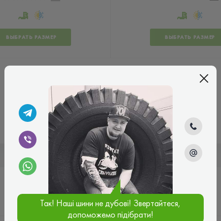
ВЫБРАТЬ РАЗМЕР
ВЫБРАТЬ РАЗМЕР
Так! Наші шини не дубові! Звертайтеся,
допоможемо підібрати!