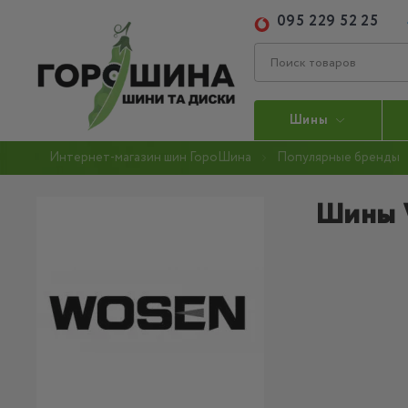
095 229 52 25
Шины
Интернет-магазин шин ГороШина
Популярные бренды
Шины 