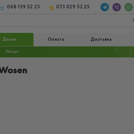
068 139 52 25
073 029 52 25
Диски
Оплата
Доставка
Wosen
Wosen