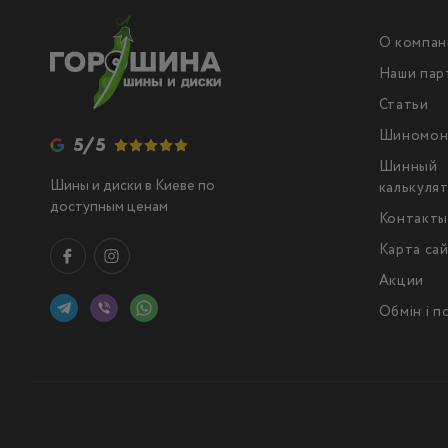
О компан
Наши пар
Статьи
Шиномон
5/5
Шинный
Шины и диски в Киеве по
калькуля
доступным ценам
Контакт
Карта са
Акции
Обмін і 