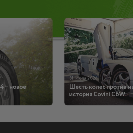
31 Июля 2026
4 – новое
Шесть колес против м
история Covini C6W