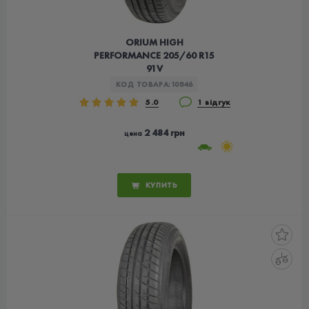
ORIUM HIGH
PERFORMANCE 205/60 R15
91V
КОД ТОВАРА:
10846
5.0
1 відгук
2 484 грн
цена
КУПИТЬ