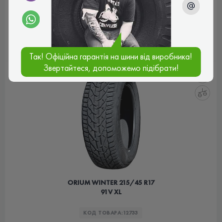
3 771 грн
цена
КУПИТЬ
Так! Офіційна гарантія на шини від виробника!
Звертайтеся, допоможемо підібрати!
ORIUM WINTER 215/45 R17
91V XL
КОД ТОВАРА:
12733