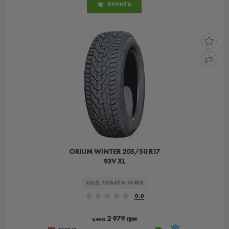
КУПИТЬ
ORIUM WINTER 205/50 R17
93V XL
КОД ТОВАРА:
10438
0.0
2 979 грн
цена