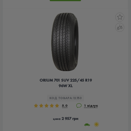
ORIUM 701 SUV 225/45 R19
96W XL
КОД ТОВАРА:
12753
5.0
1 відгук
2 957 грн
цена