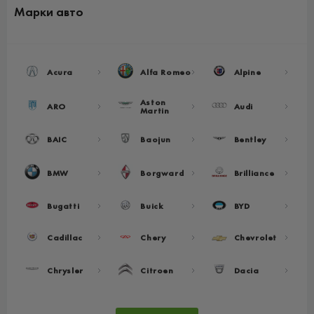
Марки авто
Acura
Alfa Romeo
Alpine
Aston
ARO
Audi
Martin
BAIC
Baojun
Bentley
BMW
Borgward
Brilliance
Bugatti
Buick
BYD
Cadillac
Chery
Chevrolet
Chrysler
Citroen
Dacia