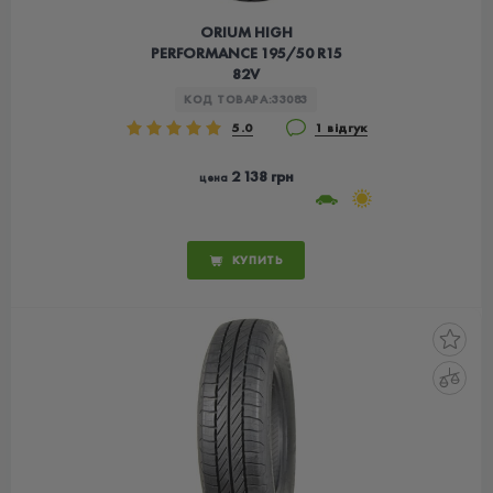
ORIUM HIGH
PERFORMANCE 195/50 R15
82V
КОД ТОВАРА:
33083
5.0
1 відгук
2 138 грн
цена
КУПИТЬ