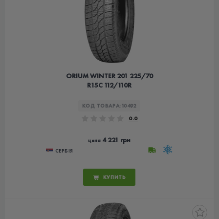
ORIUM WINTER 201 225/70
R15C 112/110R
КОД ТОВАРА:
10492
0.0
4 221 грн
цена
СЕРБІЯ
КУПИТЬ