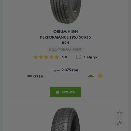
ORIUM HIGH
PERFORMANCE 195/50 R15
82H
КОД ТОВАРА:
10837
5.0
1 відгук
2 075 грн
цена
СЕРБІЯ
КУПИТЬ