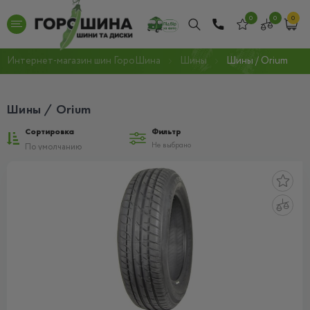
0
0
0
Интернет-магазин шин ГороШина
Шины
Шины / Orium
Шины / Orium
Сортировка
Фильтр
Не выбрано