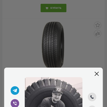
КУПИТЬ
ORIUM 701 SUV 215/65 R17
99V
КОД ТОВАРА:
12750
5.0
1 відгук