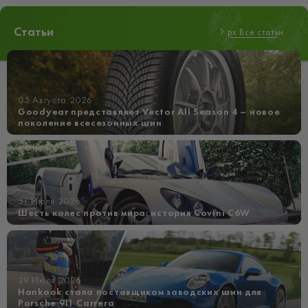
Статьи
px Все статьи
05 Августа 2026
Goodyear представляет Vector All Season 4 – новое
поколение всесезонных шин
31 Июля 2026
Шесть колес против мира: история Covini C6W
29 Июля 2026
Hankook стала поставщиком заводских шин для
Porsche 911 Carrera