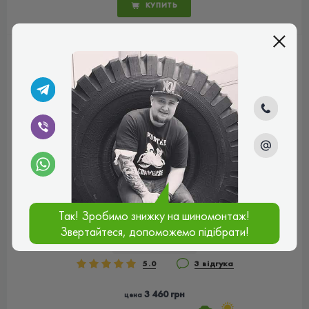
КУПИТЬ
GOODYEAR EFFICIENTGRIP
Так! Зробимо знижку на шиномонтаж!
PERFORMANCE 2 195/65
Звертайтеся, допоможемо підібрати!
R15 91H
КОД ТОВАРА:
8444
5.0
3 відгука
3 460 грн
цена