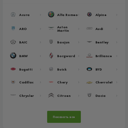
Acura
Alfa Romeo
Alpine
Aston
ARO
Audi
Martin
BAIC
Baojun
Bentley
BMW
Borgward
Brilliance
Bugatti
Buick
BYD
Cadillac
Chery
Chevrolet
Chrysler
Citroen
Dacia
Показать все