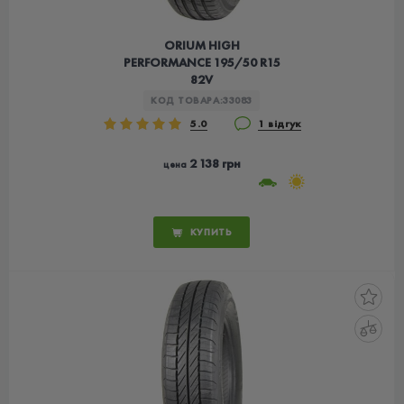
ORIUM HIGH
PERFORMANCE 195/50 R15
82V
КОД ТОВАРА:
33083
5.0
1 відгук
2 138 грн
цена
КУПИТЬ