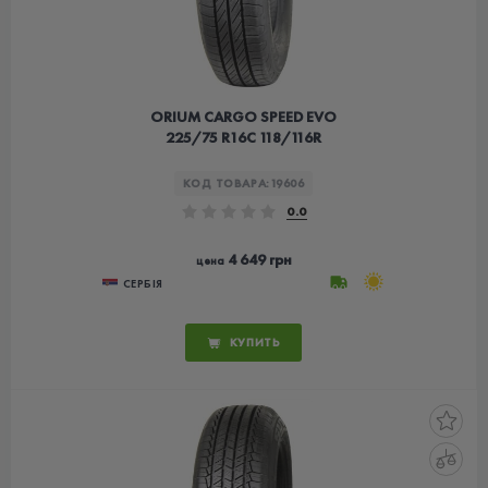
ORIUM CARGO SPEED EVO
225/75 R16C 118/116R
КОД ТОВАРА:
19606
0.0
4 649 грн
цена
СЕРБІЯ
КУПИТЬ