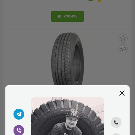
КУПИТЬ
ORIUM HIGH
PERFORMANCE 195/50 R15
82H
КОД ТОВАРА:
10837
5.0
1 відгук