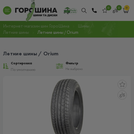
0
0
0
Интернет-магазин шин ГороШина
Шины
Летние шины
Летние шины / Orium
Летние шины / Orium
Сортировка
Фильтр
Не выбрано