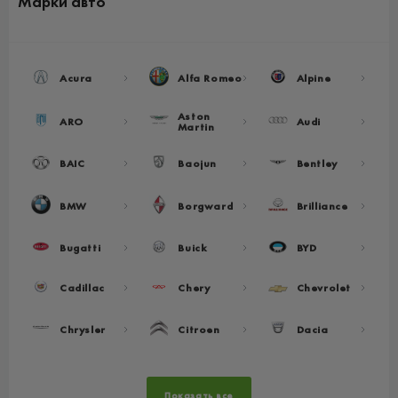
Марки авто
Acura
Alfa Romeo
Alpine
Aston
ARO
Audi
Martin
BAIC
Baojun
Bentley
BMW
Borgward
Brilliance
Bugatti
Buick
BYD
Cadillac
Chery
Chevrolet
Chrysler
Citroen
Dacia
Показать все