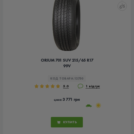
ORIUM 701 SUV 215/65 R17
99V
КОД ТОВАРА:
12750
5.0
1 відгук
3 771 грн
цена
КУПИТЬ