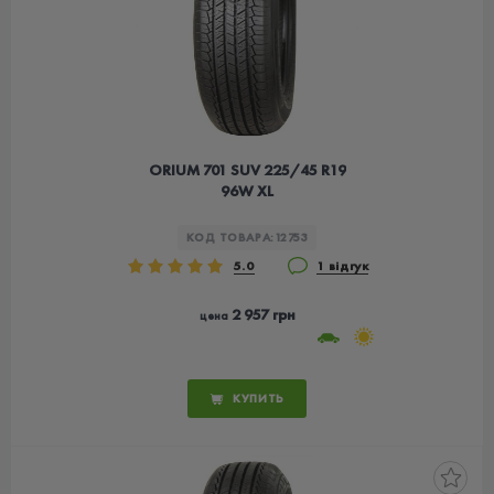
ORIUM 701 SUV 225/45 R19
96W XL
КОД ТОВАРА:
12753
5.0
1 відгук
2 957 грн
цена
КУПИТЬ