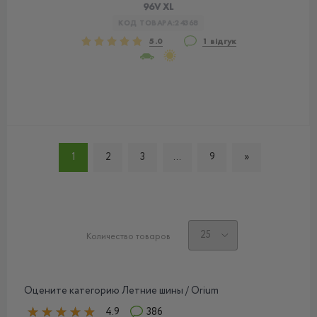
96V XL
КОД ТОВАРА:
24368
5.0
1 відгук
1
2
3
...
9
»
Количество товаров
Оцените категорию Летние шины / Orium
4.9
386