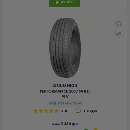
КУПИТЬ
ORIUM HIGH
PERFORMANCE 205/60 R15
91V
КОД ТОВАРА:
10846
5.0
1 відгук
2 484 грн
цена