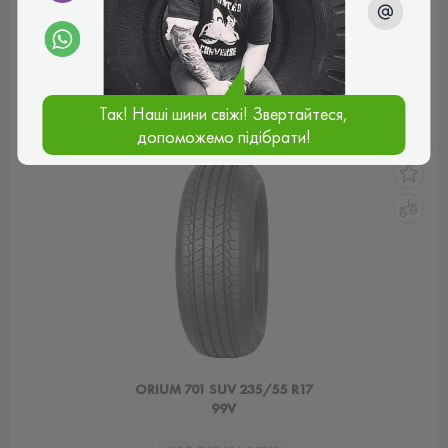
2 075 грн
цена
СЕРБІЯ
КУПИТЬ
Так! Наші шини свіжі! Звертайтеся,
допоможемо підібрати!
ORIUM 701 SUV 235/55 R17
99V