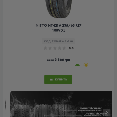
NITTO NT421А 235/65 R17
108V XL
КОД ТОВАРА:
24140
0.0
3 866 грн
цена
КУПИТЬ