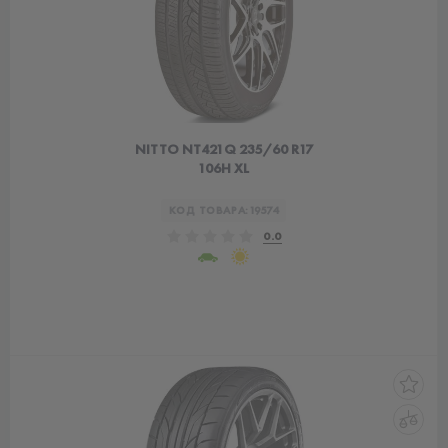
NITTO NT421Q 235/60 R17
106H XL
КОД ТОВАРА:
19574
0.0