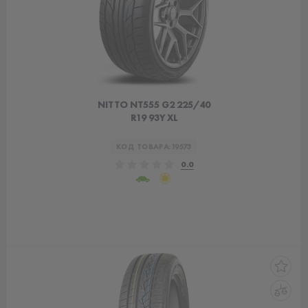
NITTO NT555 G2 225/40
R19 93Y XL
КОД ТОВАРА:
19573
0.0