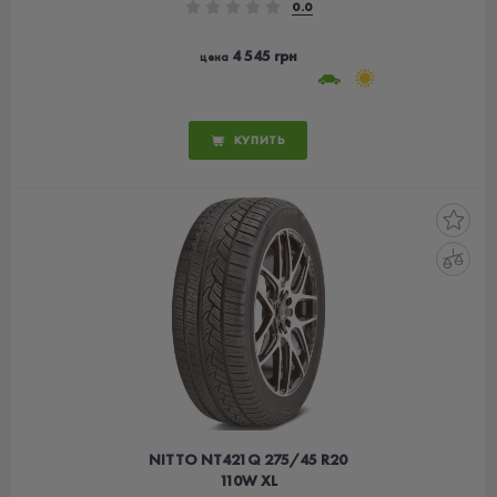
0.0
4 545 грн
цена
КУПИТЬ
NITTO NT421Q 275/45 R20
110W XL