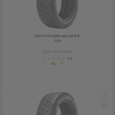
NITTO NT420S 265/65 R17
112V
КОД ТОВАРА:
20635
0.0