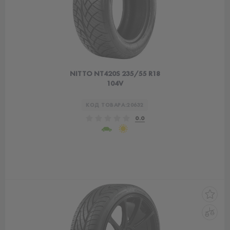
NITTO NT420S 235/55 R18
104V
КОД ТОВАРА:
20632
0.0