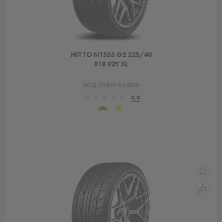
NITTO NT555 G2 225/40
R18 92Y XL
КОД ТОВАРА:
24338
0.0