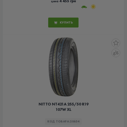
4 455 грн
цена
КУПИТЬ
NITTO NT421А 255/50 R19
107W XL
КОД ТОВАРА:
20634