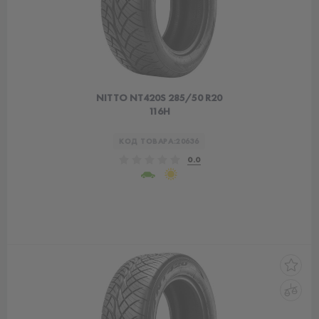
NITTO NT420S 285/50 R20
116H
КОД ТОВАРА:
20636
0.0