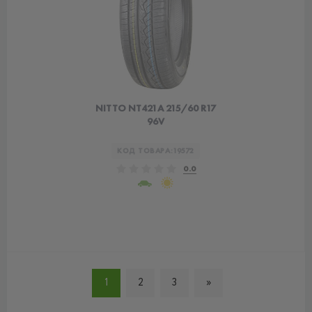
NITTO NT421А 215/60 R17
96V
КОД ТОВАРА:
19572
0.0
1
2
3
»