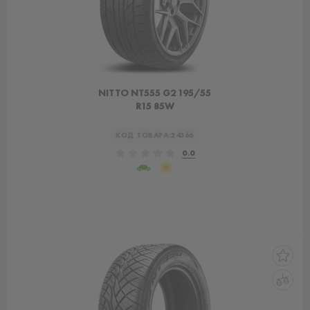
NITTO NT555 G2 195/55
R15 85W
КОД ТОВАРА:
24366
0.0