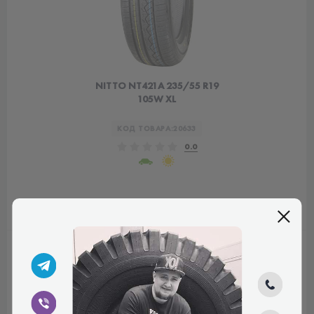
NITTO NT421А 235/55 R19
105W XL
КОД ТОВАРА:
20633
0.0