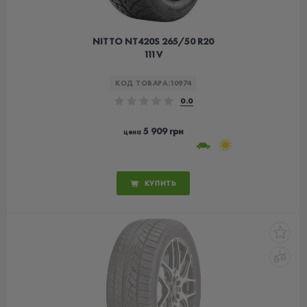
NITTO NT420S 265/50 R20
111V
КОД ТОВАРА:
10974
0.0
5 909 грн
цена
КУПИТЬ