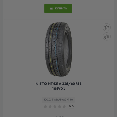
КУПИТЬ
NITTO NT421А 225/60 R18
104V XL
КОД ТОВАРА:
24138
0.0