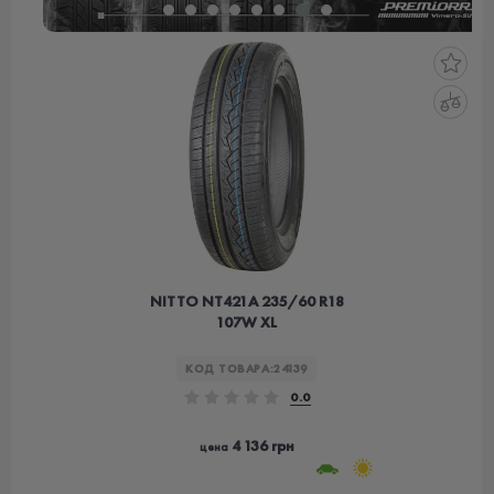
NITTO NT421А 235/60 R18
107W XL
КОД ТОВАРА:
24139
0.0
4 136 грн
цена