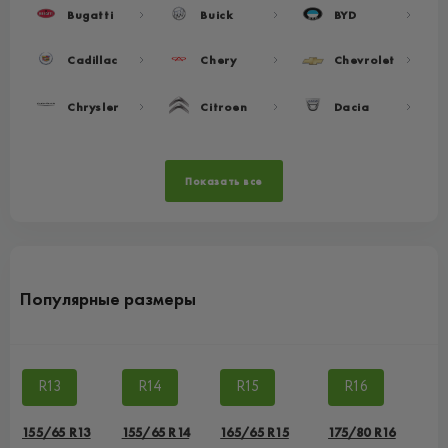
Bugatti
Buick
BYD
Cadillac
Chery
Chevrolet
Chrysler
Citroen
Dacia
Показать все
Популярные размеры
R13
R14
R15
R16
155/65 R13
155/65 R14
165/65 R15
175/80 R16