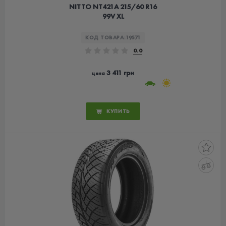
NITTO NT421А 215/60 R16
99V XL
КОД ТОВАРА:
19571
0.0
3 411 грн
цена
КУПИТЬ