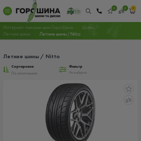
0
0
0
Интернет-магазин шин ГороШина
Шины
Летние шины
Летние шины / Nitto
Летние шины / Nitto
Сортировка
Фильтр
Не выбрано