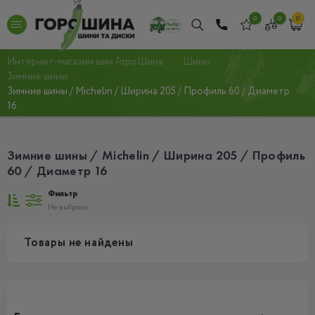
0
0
0
Интернет-магазин шин ГороШина
Шины
Зимние шины
Зимние шины / Michelin / Ширина 205 / Профиль 60 / Диаметр
16
Зимние шины / Michelin / Ширина 205 / Профиль
60 / Диаметр 16
Фильтр
Не выбрано
Товары не найдены