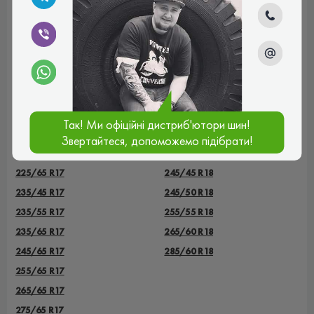
215/50 R17
245/75 R17.5
225/40 R18
235/50 R19
215/55 R17
225/55 R18
235/55 R19
215/60 R17
225/60 R18
245/45 R19
215/65 R17
235/40 R18
245/55 R19
225/45 R17
235/45 R18
255/35 R19
225/50 R17
235/50 R18
255/50 R19
Так! Ми офіційні дистриб'ютори шин!
225/55 R17
235/55 R18
255/55 R19
Звертайтеся, допоможемо підібрати!
225/60 R17
235/60 R18
265/50 R19
225/65 R17
245/45 R18
235/45 R17
245/50 R18
235/55 R17
255/55 R18
235/65 R17
265/60 R18
245/65 R17
285/60 R18
255/65 R17
265/65 R17
275/65 R17