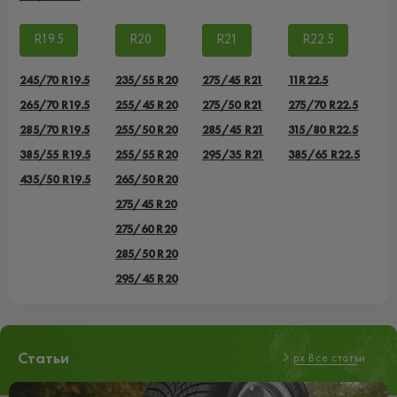
R19.5
R20
R21
R22.5
245/70 R19.5
235/55 R20
275/45 R21
11R22.5
265/70 R19.5
255/45 R20
275/50 R21
275/70 R22.5
285/70 R19.5
255/50 R20
285/45 R21
315/80 R22.5
385/55 R19.5
255/55 R20
295/35 R21
385/65 R22.5
435/50 R19.5
265/50 R20
275/45 R20
275/60 R20
285/50 R20
295/45 R20
Статьи
px Все статьи