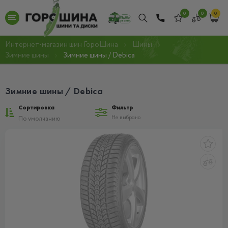
0
0
0
Интернет-магазин шин ГороШина
Шины
Зимние шины
Зимние шины / Debica
Зимние шины / Debica
Сортировка
Фильтр
Не выбрано