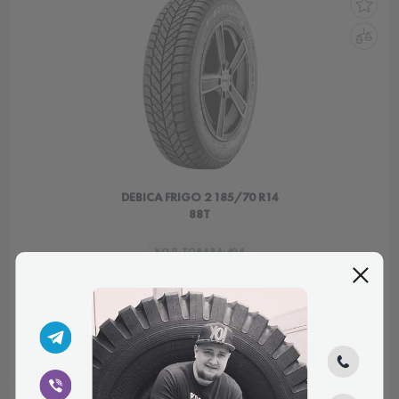
DEBICA FRIGO 2 185/70 R14
88T
КОД ТОВАРА:
404
0.0