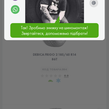
Так! Зробимо знижку на шиномонтаж!
Звертайтеся, допоможемо підібрати!
DEBICA FRIGO 2 185/65 R14
86T
КОД ТОВАРА:
384
0.0