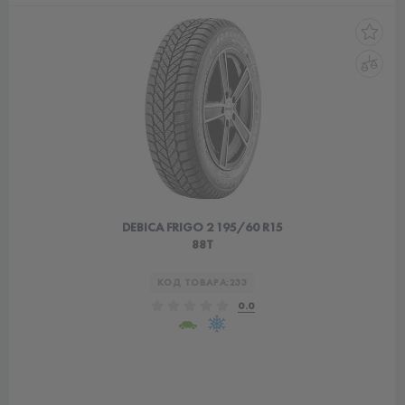
DEBICA FRIGO 2 195/60 R15
88T
КОД ТОВАРА:
233
0.0