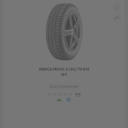
DEBICA FRIGO 2 155/70 R13
75T
КОД ТОВАРА:
280
0.0