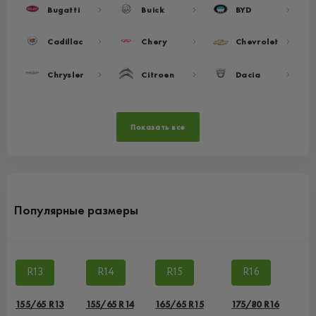
Bugatti
Buick
BYD
Cadillac
Chery
Chevrolet
Chrysler
Citroen
Dacia
Показать все
Популярные размеры
R13
R14
R15
R16
155/65 R13
155/65 R14
165/65 R15
175/80 R16