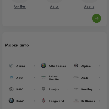
Achilles
Aplus
Apollo
Марки авто
Acura
Alfa Romeo
Alpine
Aston
ARO
Audi
Martin
BAIC
Baojun
Bentley
BMW
Borgward
Brilliance