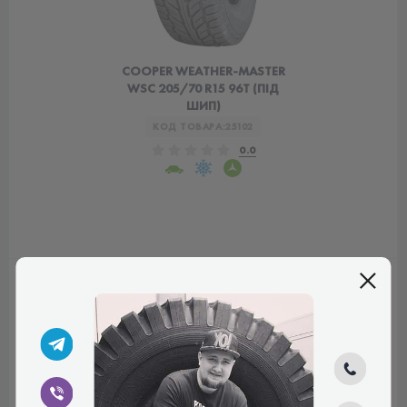
COOPER WEATHER-MASTER
WSC 205/70 R15 96T (ПІД
ШИП)
КОД ТОВАРА:
25102
0.0