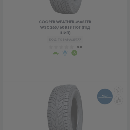
COOPER WEATHER-MASTER
WSC 265/60 R18 110T (ПІД
ШИП)
КОД ТОВАРА:
25177
0.0