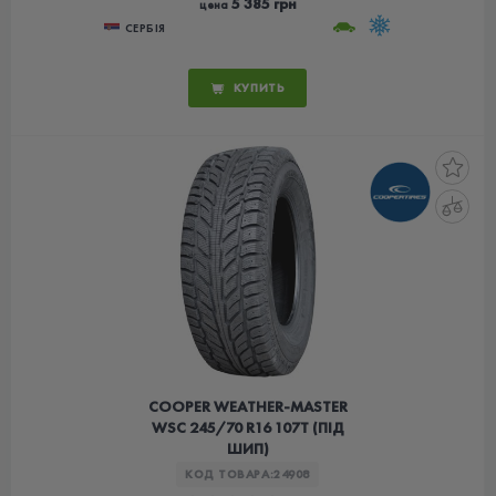
5 385 грн
цена
СЕРБІЯ
КУПИТЬ
COOPER WEATHER-MASTER
WSC 245/70 R16 107T (ПІД
ШИП)
КОД ТОВАРА:
24908