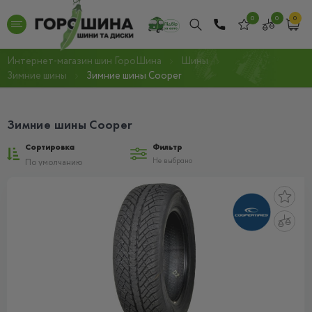
0
0
0
Интернет-магазин шин ГороШина
Шины
Зимние шины
Зимние шины Cooper
Зимние шины Cooper
Сортировка
Фильтр
Не выбрано