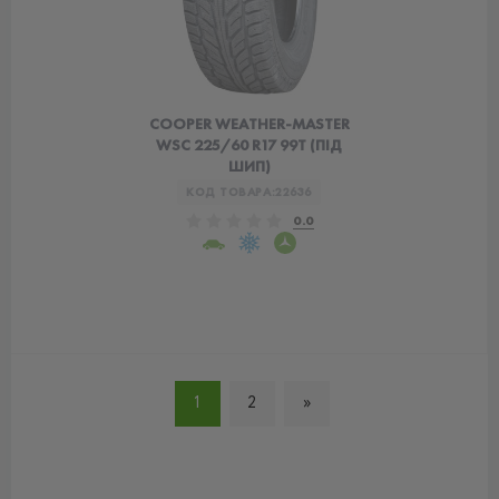
COOPER WEATHER-MASTER
WSC 225/60 R17 99T (ПІД
ШИП)
КОД ТОВАРА:
22636
0.0
1
2
»