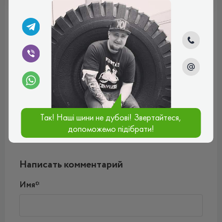
Отзывы (1)
Віктор
Високоякісна зимова шина, яка має відмінну тяга в
умовах засніженої дороги і надійне зчеплення на мокрій
і сльотавій поверхні. Також забезпечує комфортну їзду
навіть у сильні морози. Дуже задоволений що обрав
саме цю модель.
Так! Наші шини не дубові! Звертайтеся,
Рейтинг:
(5.0)
допоможемо підібрати!
11.11.2024, 14:22
Написать комментарий
Имя*