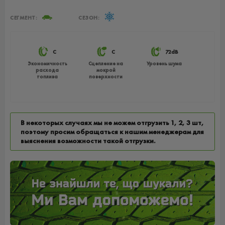
СЕГМЕНТ:
СЕЗОН:
C
C
72dB
Экономичность
Сцепление на
Уровень шума
расхода
мокрой
топлива
поверхности
В некоторых случаях мы не можем отгрузить 1, 2, 3 шт,
поэтому просим обращаться к нашим менеджерам для
выяснения возможности такой отгрузки.