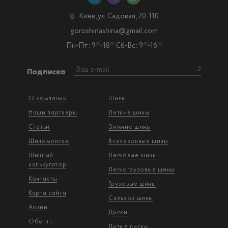
Киев, ул. Садовая, 70-110
goroshinashina@gmail.com
Пн-Пт: 9
-18
Сб-Вс: 9
-16
00
00
00
00
Подписка
О компании
Шины
Наши партнеры
Летние шины
Статьи
Зимние шины
Шиномонтаж
Всесезонные шины
Шинный
Легковые шины
калькулятор
Легкогрузовые шины
Контакты
Грузовые шины
Карта сайта
Сельхоз шины
Акции
Диски
Обмін і
Литые диски