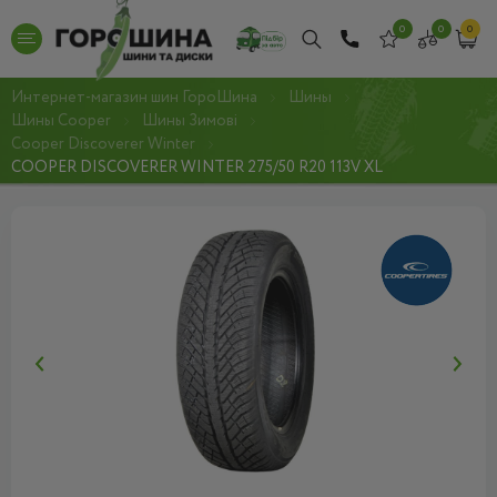
0
0
0
Интернет-магазин шин ГороШина
Шины
Шины Cooper
Шины Зимові
Cooper Discoverer Winter
COOPER DISCOVERER WINTER 275/50 R20 113V XL