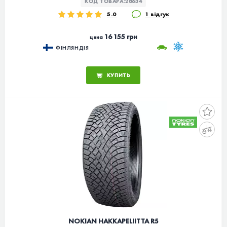
КОД ТОВАРА:
28634
5.0
1 відгук
16 155 грн
цена
ФІНЛЯНДІЯ
КУПИТЬ
NOKIAN HAKKAPELIITTA R5