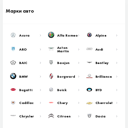
Марки авто
Acura
Alfa Romeo
Alpine
Aston
ARO
Audi
Martin
BAIC
Baojun
Bentley
BMW
Borgward
Brilliance
Bugatti
Buick
BYD
Cadillac
Chery
Chevrolet
Chrysler
Citroen
Dacia