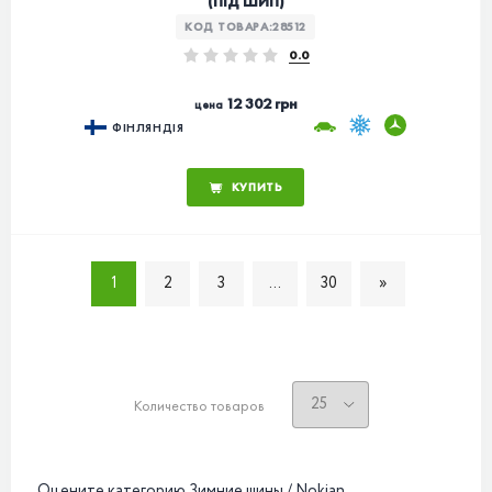
(ПІД ШИП)
КОД ТОВАРА:
28512
0.0
12 302 грн
цена
ФІНЛЯНДІЯ
КУПИТЬ
1
2
3
...
30
»
Количество товаров
Оцените категорию Зимние шины / Nokian