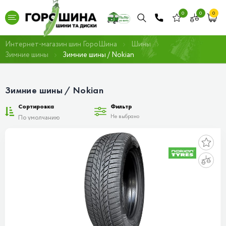
0
0
0
Интернет-магазин шин ГороШина
Шины
Зимние шины
Зимние шины / Nokian
Зимние шины / Nokian
Сортировка
Фильтр
Не выбрано