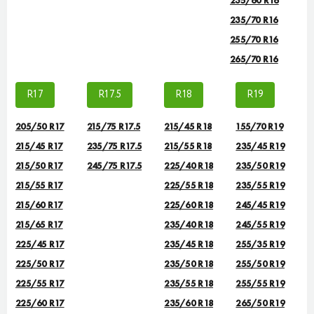
235/60 R16
235/70 R16
255/70 R16
265/70 R16
R17
R17.5
R18
R19
205/50 R17
215/75 R17.5
215/45 R18
155/70 R19
215/45 R17
235/75 R17.5
215/55 R18
235/45 R19
215/50 R17
245/75 R17.5
225/40 R18
235/50 R19
215/55 R17
225/55 R18
235/55 R19
215/60 R17
225/60 R18
245/45 R19
215/65 R17
235/40 R18
245/55 R19
225/45 R17
235/45 R18
255/35 R19
225/50 R17
235/50 R18
255/50 R19
225/55 R17
235/55 R18
255/55 R19
225/60 R17
235/60 R18
265/50 R19