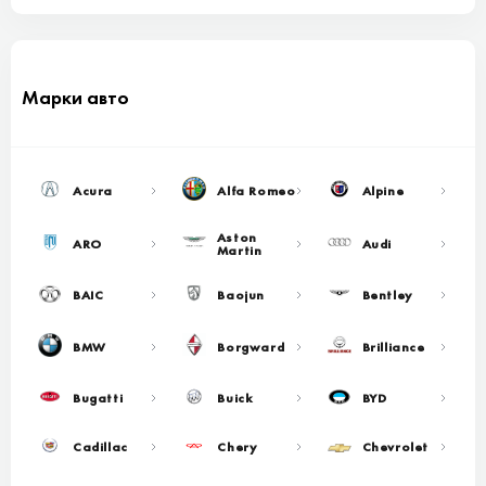
Марки авто
Acura
Alfa Romeo
Alpine
Aston
ARO
Audi
Martin
BAIC
Baojun
Bentley
BMW
Borgward
Brilliance
Bugatti
Buick
BYD
Cadillac
Chery
Chevrolet