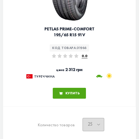
PETLAS PRIME-COMFORT
195/65 R15 91V
КОД ТОВАРА:
31966
0.0
2 312 грн
цена
ТУРЕЧЧИНА
КУПИТЬ
Количество товаров