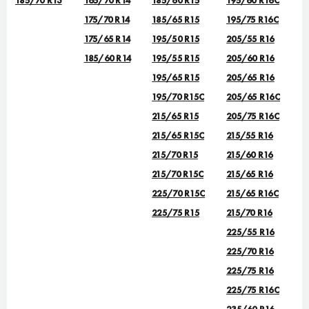
185/70 R13
165/70 R14
185/60 R15
195/60 R16C
175/70 R14
185/65 R15
195/75 R16C
175/65 R14
195/50 R15
205/55 R16
185/60 R14
195/55 R15
205/60 R16
195/65 R15
205/65 R16
195/70 R15C
205/65 R16C
215/65 R15
205/75 R16C
215/65 R15C
215/55 R16
215/70 R15
215/60 R16
215/70 R15C
215/65 R16
225/70 R15C
215/65 R16C
225/75 R15
215/70 R16
225/55 R16
225/70 R16
225/75 R16
225/75 R16C