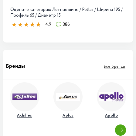
Оцените категорию Летние шины / Petlas / Ширина 195 /
Профиль 65 / Диаметр 15
4.9
386
Бренды
Все бренды
Achilles
Aplus
Apollo