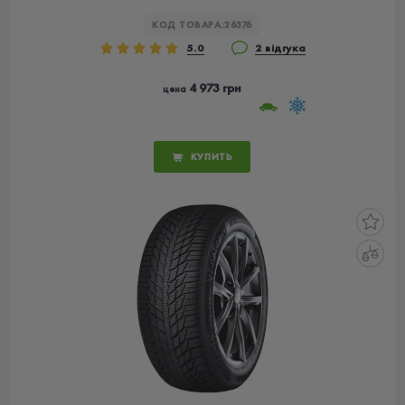
КОД ТОВАРА:
26376
5.0
2 відгука
4 973 грн
цена
КУПИТЬ