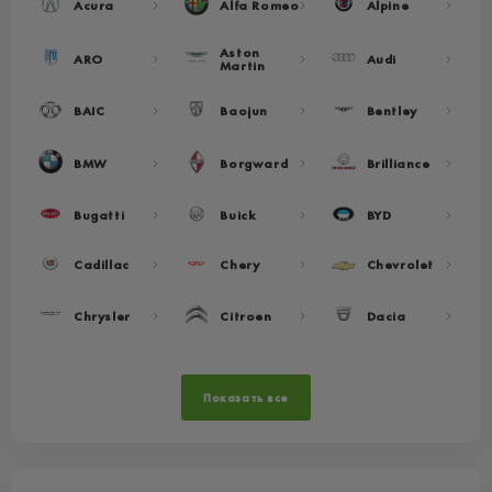
Acura
Alfa Romeo
Alpine
Aston
ARO
Audi
Martin
BAIC
Baojun
Bentley
BMW
Borgward
Brilliance
Bugatti
Buick
BYD
Cadillac
Chery
Chevrolet
Chrysler
Citroen
Dacia
Показать все