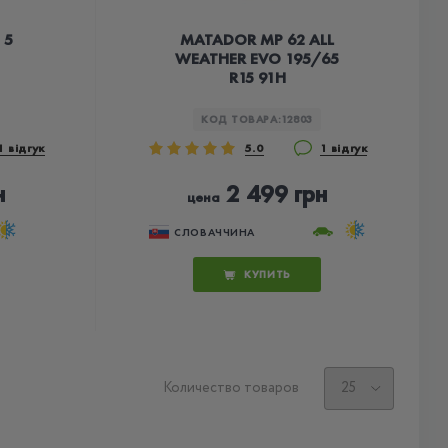
 5
MATADOR MP 62 ALL
WEATHER EVO 195/65
R15 91H
КОД ТОВАРА:
12803
1 відгук
5.0
1 відгук
н
2 499 грн
цена
СЛОВАЧЧИНА
КУПИТЬ
Количество товаров