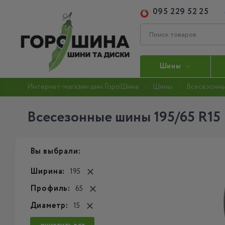
095 229 52 25
Шины
Интернет-магазин шин ГороШина
Шины
Всесезонн
Всесезонные шины 195/65 R15
Вы выбрали:
Ширина:
195
Профиль:
65
Диаметр:
15