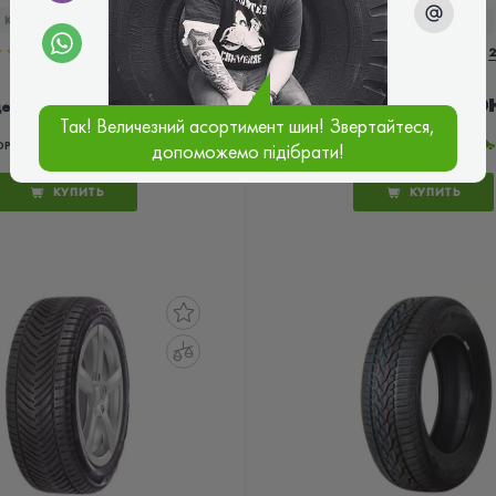
КОД ТОВАРА:
20720
КОД ТОВАРА:
19863
5.0
1 відгук
5.0
2
2 315 грн
3 690 гр
цена
цена
Так! Величезний асортимент шин! Звертайтеся,
ОРЩИНА
ІТАЛІЯ
допоможемо підібрати!
КУПИТЬ
КУПИТЬ