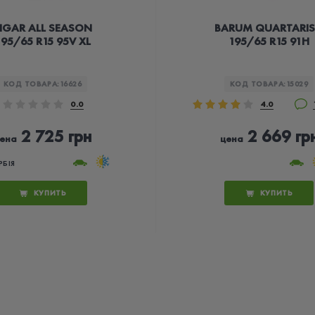
IGAR ALL SEASON
BARUM QUARTARIS
195/65 R15 95V XL
195/65 R15 91H
КОД ТОВАРА:
16626
КОД ТОВАРА:
15029
0.0
4.0
2 725 грн
2 669 гр
ена
цена
РБІЯ
КУПИТЬ
КУПИТЬ