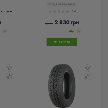
КОД ТОВАРА:
18393
 відгука
0.0
н
2 830 грн
цена
КУПИТЬ