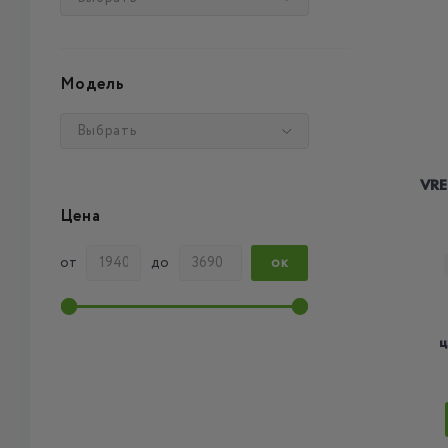
Модель
Выбрать
VRE
Цена
от
до
ОК
ц