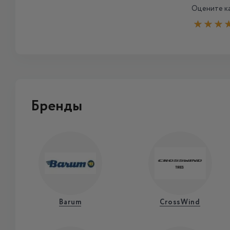
Оцените ка
Бренды
Barum
CrossWind