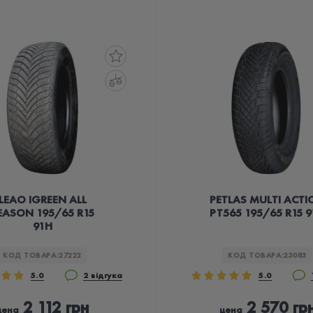
LEAO IGREEN ALL
PETLAS MULTI ACTI
EASON 195/65 R15
PT565 195/65 R15 
91H
КОД ТОВАРА:
27222
КОД ТОВАРА:
23083
5.0
2 відгука
5.0
2 112 грн
2 570 гр
цена
цена