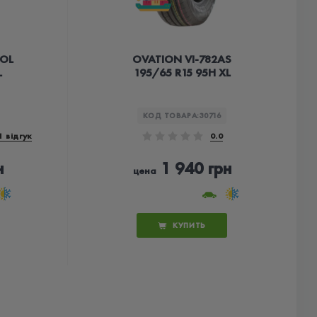
ROL
OVATION VI-782AS
L
195/65 R15 95H XL
КОД ТОВАРА:
30716
1 відгук
0.0
н
1 940 грн
цена
КУПИТЬ