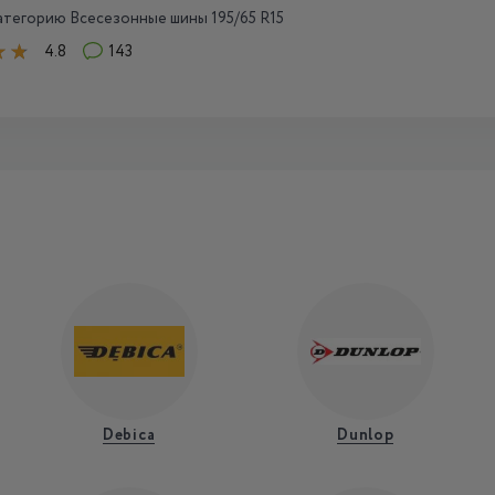
тегорию Всесезонные шины 195/65 R15
4.8
143
Debica
Dunlop