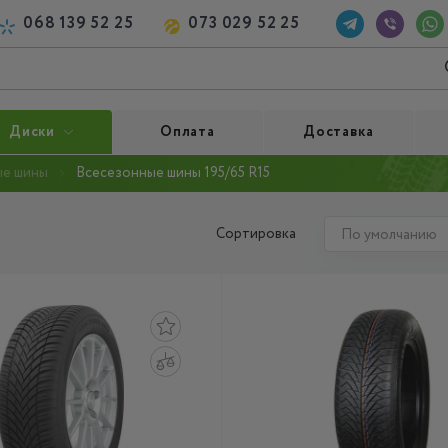
068 139 52 25
073 029 52 25
Диски
Оплата
Доставка
ые шины
Всесезонные шины 195/65 R15
Сортировка