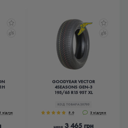
ON
GOODYEAR VECTOR
91H
4SEASONS GEN-3
195/65 R15 95T XL
КОД ТОВАРА:
20793
1 відгук
5.0
2 відгука
н
3 465 грн
цена