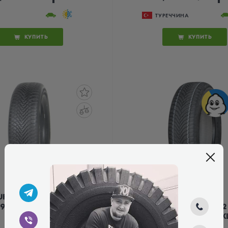
ТУРЕЧЧИНА
КУПИТЬ
КУПИТЬ
FENN G FIT 4S LH71
MICHELIN
195/65 R15 95H XL
CROSSCLIMATE 2
195/65 R15 95V X