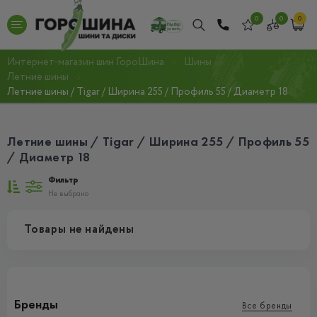
0
0
0
Интернет-магазин шин ГороШина
Шины
Летние шины
Летние шины / Tigar / Ширина 255 / Профиль 55 / Диаметр 18
Летние шины / Tigar / Ширина 255 / Профиль 55
/ Диаметр 18
Фильтр
Не выбрано
Товары не найдены
Бренды
Все бренды