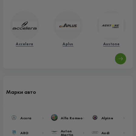
Accelera
Aplus
Austone
Марки авто
Acura
Alfa Romeo
Alpine
Aston
ARO
Audi
Martin