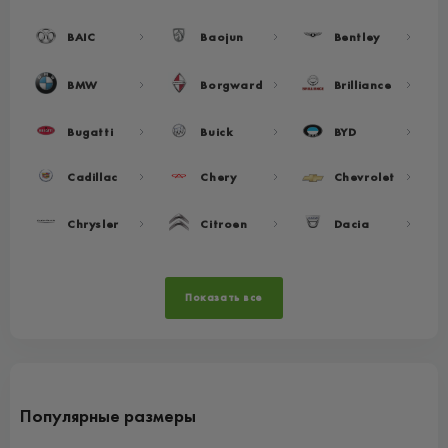
BAIC
Baojun
Bentley
BMW
Borgward
Brilliance
Bugatti
Buick
BYD
Cadillac
Chery
Chevrolet
Chrysler
Citroen
Dacia
Показать все
Популярные размеры