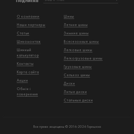
Подписка
О компании
Шины
Наши партнеры
Летние шины
Статьи
Зимние шины
Шиномонтаж
Всесезонные шины
Шинный
Легковые шины
калькулятор
Легкогрузовые шины
Контакты
Грузовые шины
Карта сайта
Сельхоз шины
Акции
Диски
Обмін і
Литые диски
повернення
Стальные диски
Все права защищены © 2016-2026 Горошина