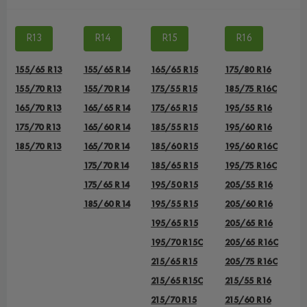
R13
R14
R15
R16
155/65 R13
155/65 R14
165/65 R15
175/80 R16
155/70 R13
155/70 R14
175/55 R15
185/75 R16C
165/70 R13
165/65 R14
175/65 R15
195/55 R16
175/70 R13
165/60 R14
185/55 R15
195/60 R16
185/70 R13
165/70 R14
185/60 R15
195/60 R16C
175/70 R14
185/65 R15
195/75 R16C
175/65 R14
195/50 R15
205/55 R16
185/60 R14
195/55 R15
205/60 R16
195/65 R15
205/65 R16
195/70 R15C
205/65 R16C
215/65 R15
205/75 R16C
215/65 R15C
215/55 R16
215/70 R15
215/60 R16