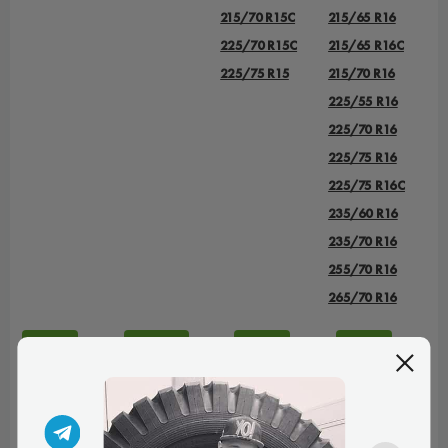
215/70 R15C
215/65 R16
225/70 R15C
215/65 R16C
225/75 R15
215/70 R16
225/55 R16
225/70 R16
225/75 R16
225/75 R16C
235/60 R16
235/70 R16
255/70 R16
265/70 R16
R17
R17.5
R18
R19
205/50 R17
215/75 R17.5
215/45 R18
155/70 R19
215/45 R17
235/75 R17.5
215/55 R18
235/45 R19