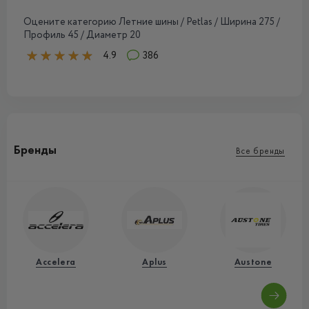
Оцените категорию Летние шины / Petlas / Ширина 275 /
Профиль 45 / Диаметр 20
4.9
386
Бренды
Все бренды
Accelera
Aplus
Austone