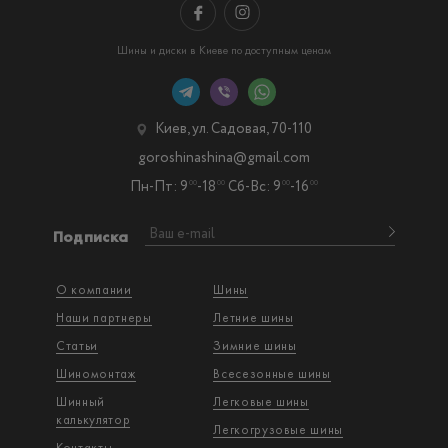
Шины и диски в Киеве по доступным ценам
Киев, ул. Садовая, 70-110
goroshinashina@gmail.com
Пн-Пт: 9
-18
Сб-Вс: 9
-16
00
00
00
00
Подписка
О компании
Шины
Наши партнеры
Летние шины
Статьи
Зимние шины
Шиномонтаж
Всесезонные шины
Шинный
Легковые шины
калькулятор
Легкогрузовые шины
Контакты