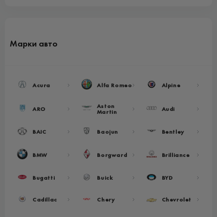
Марки авто
Acura
Alfa Romeo
Alpine
Aston
ARO
Audi
Martin
BAIC
Baojun
Bentley
BMW
Borgward
Brilliance
Bugatti
Buick
BYD
Cadillac
Chery
Chevrolet