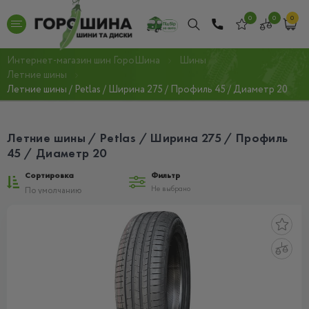
0
0
0
Интернет-магазин шин ГороШина
Шины
Летние шины
Летние шины / Petlas / Ширина 275 / Профиль 45 / Диаметр 20
Летние шины / Petlas / Ширина 275 / Профиль
45 / Диаметр 20
Сортировка
Фильтр
Не выбрано