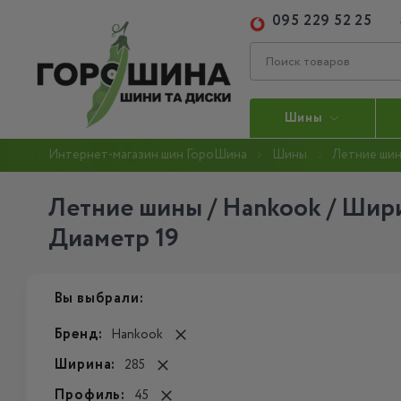
095 229 52 25
Шины
Интернет-магазин шин ГороШина
Шины
Летние ши
Летние шины / Hankook / Шири
Диаметр 19
Вы выбрали:
Бренд:
Hankook
Ширина:
285
Профиль:
45