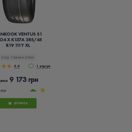
NKOOK VENTUS S1
O4 X K137A 285/45
R19 111Y XL
КОД ТОВАРА:
31923
5.0
1 відгук
9 173 грн
цена
РЕЯ
КУПИТЬ