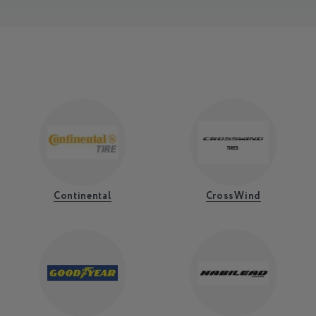
Continental
CrossWind