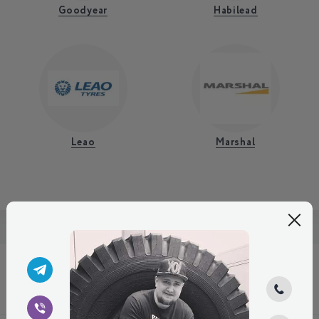
Goodyear
Habilead
Leao
Marshal