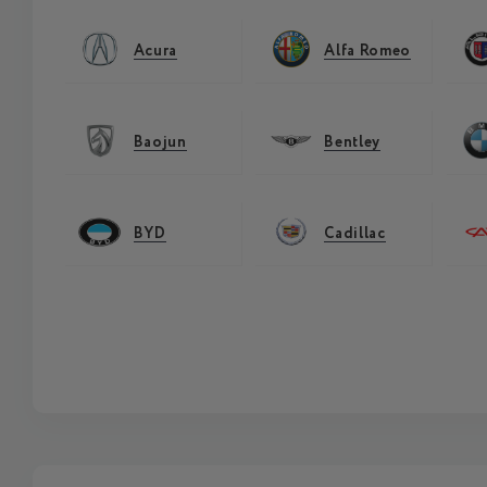
Acura
Alfa Romeo
Baojun
Bentley
BYD
Cadillac