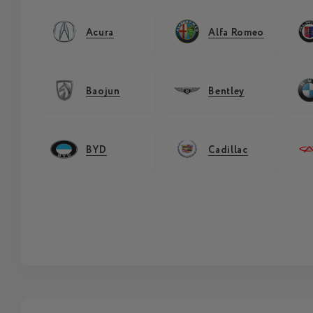
Acura
Alfa Romeo
Baojun
Bentley
BYD
Cadillac