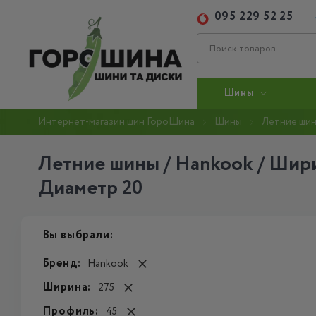
095 229 52 25
Шины
Интернет-магазин шин ГороШина
Шины
Летние ши
Летние шины / Hankook / Шири
Диаметр 20
Вы выбрали:
Бренд:
Hankook
Ширина:
275
Профиль:
45