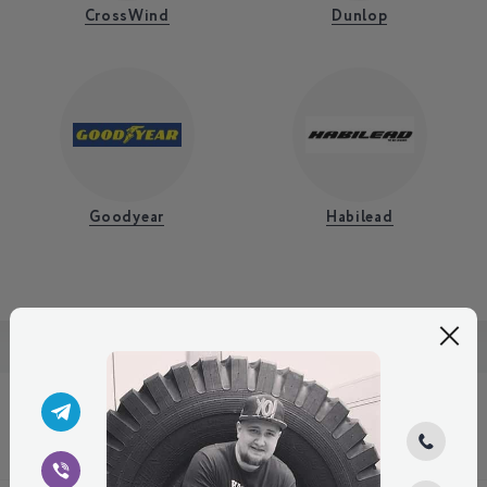
CrossWind
Dunlop
Goodyear
Habilead