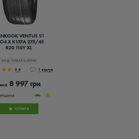
NKOOK VENTUS S1
O4 X K137A 275/45
R20 110Y XL
КОД ТОВАРА:
23796
5.0
1 відгук
8 997 грн
ена
ОРЩИНА
КУПИТЬ