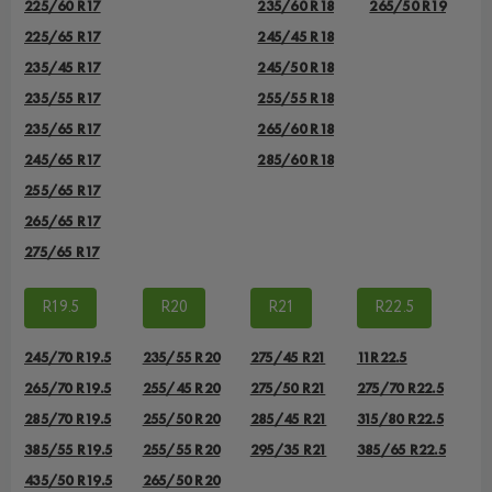
225/60 R17
235/60 R18
265/50 R19
225/65 R17
245/45 R18
235/45 R17
245/50 R18
235/55 R17
255/55 R18
235/65 R17
265/60 R18
245/65 R17
285/60 R18
255/65 R17
265/65 R17
275/65 R17
R19.5
R20
R21
R22.5
245/70 R19.5
235/55 R20
275/45 R21
11R22.5
265/70 R19.5
255/45 R20
275/50 R21
275/70 R22.5
285/70 R19.5
255/50 R20
285/45 R21
315/80 R22.5
385/55 R19.5
255/55 R20
295/35 R21
385/65 R22.5
435/50 R19.5
265/50 R20