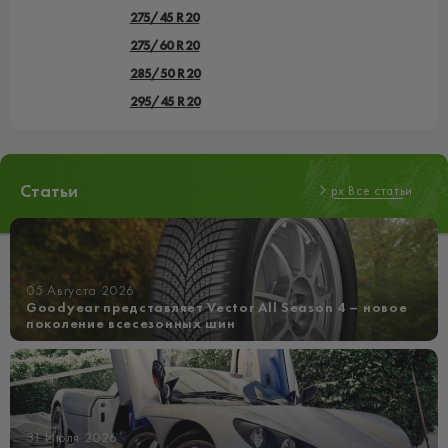
275/45 R20
275/60 R20
285/50 R20
295/45 R20
Статьи
px Все статьи
05 Августа 2026
Goodyear представляет Vector All Season 4 – новое
поколение всесезонных шин
31 Июля 2026