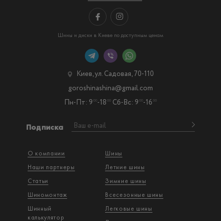
Шины и диски в Киеве по доступным ценам
Киев, ул. Садовая, 70-110
goroshinashina@gmail.com
Пн-Пт: 9
-18
Сб-Вс: 9
-16
00
00
00
00
Подписка
О компании
Шины
Наши партнеры
Летние шины
Статьи
Зимние шины
Шиномонтаж
Всесезонные шины
Шинный
Легковые шины
калькулятор