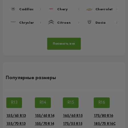
Cadillac
Chery
Chevrolet
Chrysler
Citroen
Dacia
Показать все
Популярные размеры
R13
R14
R15
R16
155/65 R13
155/65 R14
165/65 R15
175/80 R16
155/70 R13
155/70 R14
175/55 R15
185/75 R16C