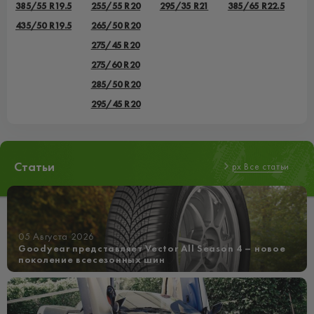
385/55 R19.5
255/55 R20
295/35 R21
385/65 R22.5
435/50 R19.5
265/50 R20
275/45 R20
275/60 R20
285/50 R20
295/45 R20
Статьи
px Все статьи
05 Августа 2026
Goodyear представляет Vector All Season 4 – новое
поколение всесезонных шин