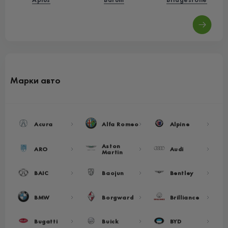
Марки авто
Acura
Alfa Romeo
Alpine
Aston
ARO
Audi
Martin
BAIC
Baojun
Bentley
BMW
Borgward
Brilliance
Bugatti
Buick
BYD