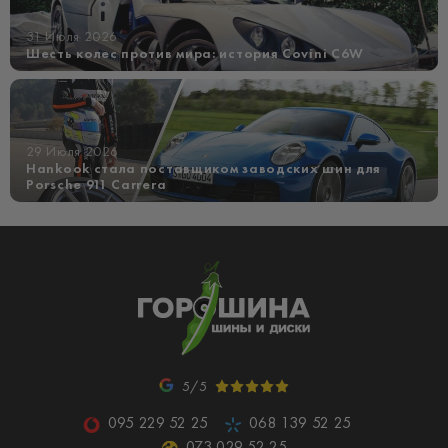
31 Июля 2026
Шесть колес против мира: история Covini C6W
29 Июля 2026
Hankook стала поставщиком заводских шин для
Porsche 911 Carrera
5/5
095 229 52 25
068 139 52 25
073 029 52 25