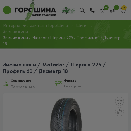
0
0
0
Интернет-магазин шин ГороШина
Шины
Зимние шины
Зимние шины / Matador / Ширина 225 / Профиль 60 / Диаметр
18
Зимние шины / Matador / Ширина 225 /
Профиль 60 / Диаметр 18
Сортировка
Фильтр
Не выбрано