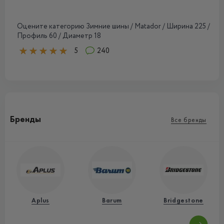
Оцените категорию Зимние шины / Matador / Ширина 225 /
Профиль 60 / Диаметр 18
5
240
Бренды
Все бренды
Aplus
Barum
Bridgestone