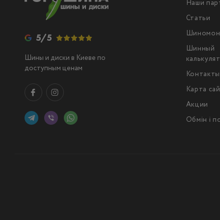
Наши пар
Статьи
Шиномон
5/5
Шинный
Шины и диски в Киеве по
калькуля
доступным ценам
Контакт
Карта са
Акции
Обмін і 