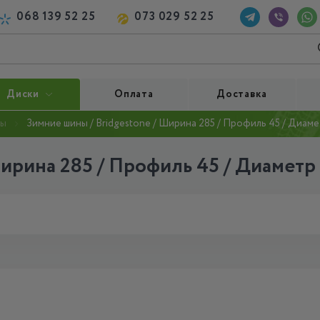
068 139 52 25
073 029 52 25
Диски
Оплата
Доставка
ны
Зимние шины / Bridgestone / Ширина 285 / Профиль 45 / Диаме
ирина 285 / Профиль 45 / Диаметр 