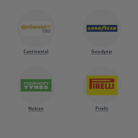
Continental
Goodyear
Nokian
Pirelli