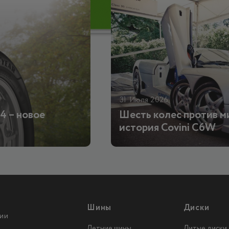
31 Июля 2026
4 – новое
Шесть колес против м
история Covini C6W
Шины
Диски
ии
Летние шины
Литые диски