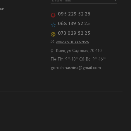
ки
095 229 52 25
068 139 52 25
073 029 52 25
ЗАКАЗАТЬ ЗВОНОК
Киев, ул. Садовая, 70-110
Пн-Пт: 9
-18
Сб-Вс: 9
-16
00
00
00
00
goroshinashina@gmail.com