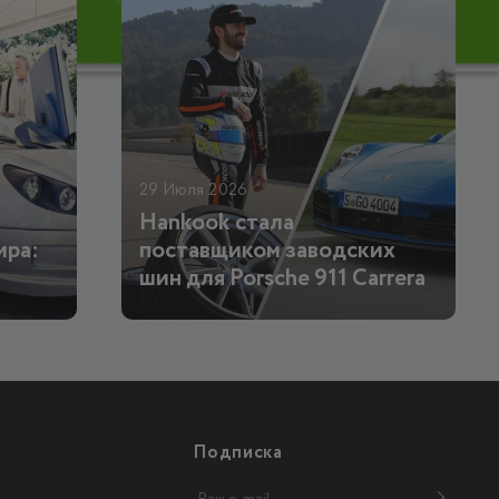
29 Июля 2026
Hankook стала
ира:
поставщиком заводских
шин для Porsche 911 Carrera
Подписка