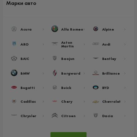
Марки авто
Acura
Alfa Romeo
Alpine
Aston
ARO
Audi
Martin
BAIC
Baojun
Bentley
BMW
Borgward
Brilliance
Bugatti
Buick
BYD
Cadillac
Chery
Chevrolet
Chrysler
Citroen
Dacia