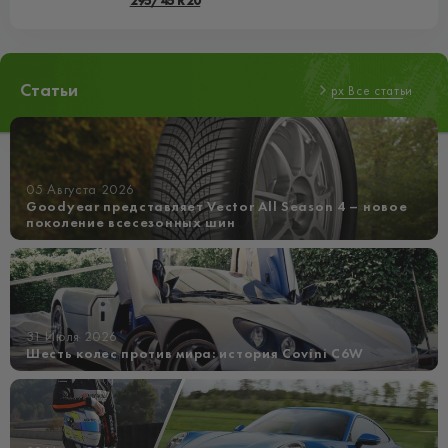
295/45 R20
Статьи
px Все статьи
05 Августа 2026
Goodyear представляет Vector All Season 4 – новое
поколение всесезонных шин
31 Июля 2026
Шесть колес против мира: история Covini C6W