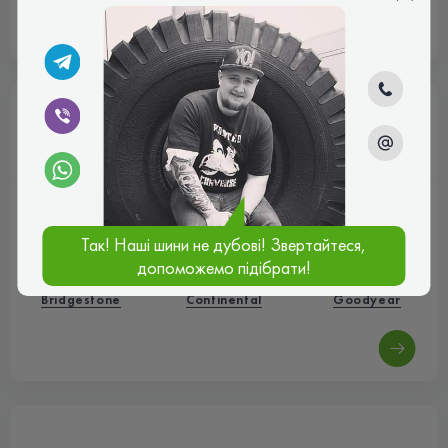
4.8
5
Бренды
Все бренды
Так! Наші шини не дубові! Звертайтеся,
допоможемо підібрати!
Bridgestone
Continental
Goodyear