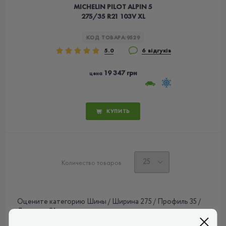
MICHELIN PILOT ALPIN 5
275/35 R21 103V XL
КОД ТОВАРА:
9529
5.0
6 відгуків
19 347 грн
цена
КУПИТЬ
Количество товаров
Оцените категорию Шины / Ширина 275 / Профиль 35 /
Диаметр 21