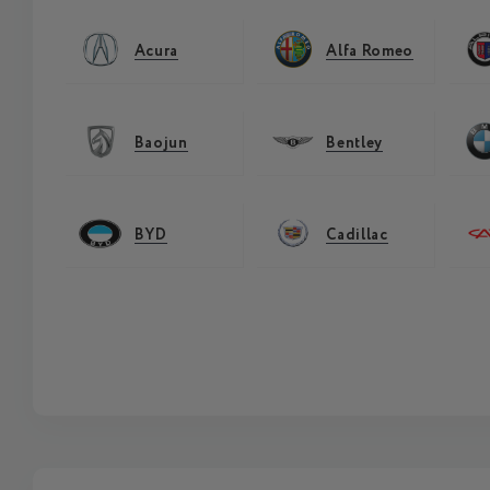
Acura
Alfa Romeo
Baojun
Bentley
BYD
Cadillac