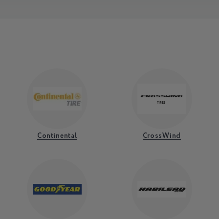
Continental
CrossWind