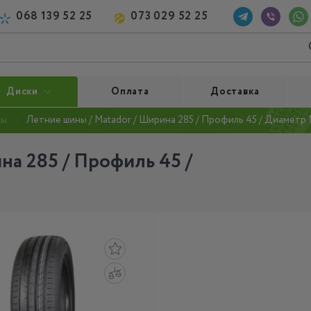
068 139 52 25
073 029 52 25
Диски
Оплата
Доставка
ны
Летние шины / Matador / Ширина 285 / Профиль 45 / Диаметр 
на 285 / Профиль 45 /