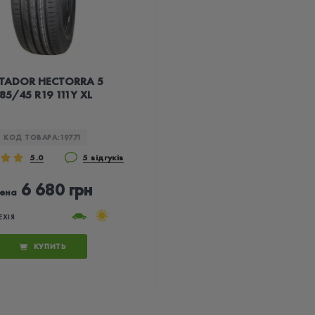
TADOR HECTORRA 5
85/45 R19 111Y XL
КОД ТОВАРА:
19771
5.0
5 відгуків
6 680 грн
ена
ЕХІЯ
КУПИТЬ