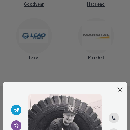
Goodyear
Habilead
Leao
Marshal