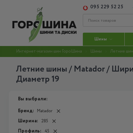
095 229 52 25
Шины
Интернет-магазин шин ГороШина
Шины
Летние ши
Летние шины / Matador / Шири
Диаметр 19
Вы выбрали:
Бренд:
Matador
Ширина:
285
Профиль:
45