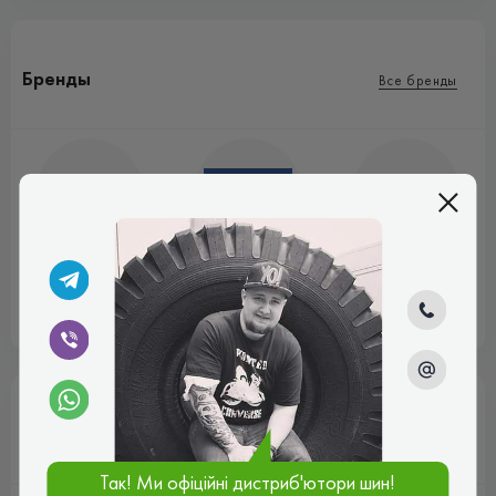
Бренды
Все бренды
Aplus
Cachland
Kleber
Марки авто
Так! Ми офіційні дистриб'ютори шин!