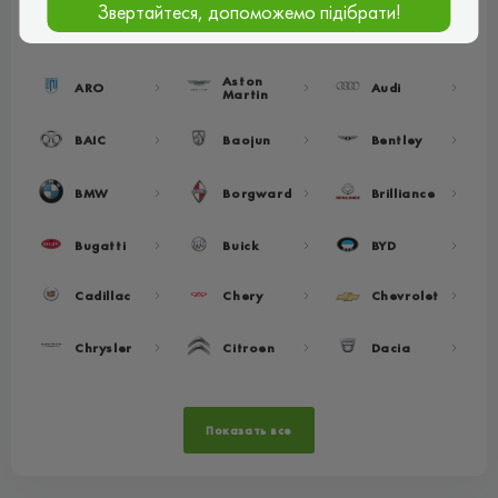
Звертайтеся, допоможемо підібрати!
Acura
Alfa Romeo
Alpine
Aston
ARO
Audi
Martin
BAIC
Baojun
Bentley
BMW
Borgward
Brilliance
Bugatti
Buick
BYD
Cadillac
Chery
Chevrolet
Chrysler
Citroen
Dacia
Показать все