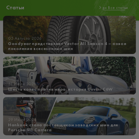
Статьи
px Все статьи
05 Августа 2026
Goodyear представляет Vector All Season 4 – новое
поколение всесезонных шин
31 Июля 2026
Шесть колес против мира: история Covini C6W
29 Июля 2026
Hankook стала поставщиком заводских шин для
Porsche 911 Carrera