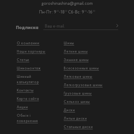
goroshinashina@gmail.com
Пн-Пт: 9
-18
Сб-Вс: 9
-16
00
00
00
00
Подписка
О компании
Шины
Наши партнеры
Летние шины
Статьи
Зимние шины
Шиномонтаж
Всесезонные шины
Шинный
Легковые шины
калькулятор
Легкогрузовые шины
Контакты
Грузовые шины
Карта сайта
Сельхоз шины
Акции
Диски
Обмін і
Литые диски
повернення
Стальные диски