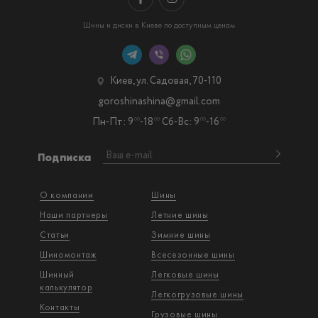
Шины и диски в Киеве по доступным ценам
Киев, ул. Садовая, 70-110
goroshinashina@gmail.com
Пн-Пт: 9
-18
Сб-Вс: 9
-16
00
00
00
00
Подписка
О компании
Шины
Наши партнеры
Летние шины
Статьи
Зимние шины
Шиномонтаж
Всесезонные шины
Шинный
Легковые шины
калькулятор
Легкогрузовые шины
Контакты
Грузовые шины