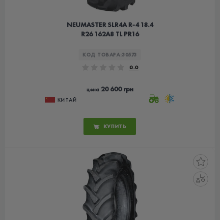
NEUMASTER SLR4A R-4 18.4
R26 162A8 TL PR16
КОД ТОВАРА:
30573
0.0
20 600 грн
цена
КИТАЙ
КУПИТЬ