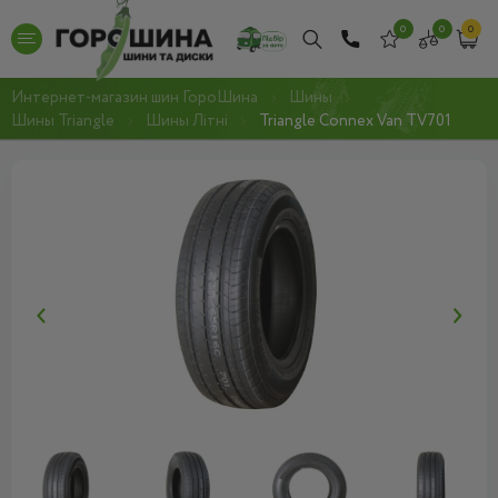
0
0
0
Интернет-магазин шин ГороШина
Шины
Шины Triangle
Шины Літні
Triangle Connex Van TV701