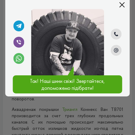
предназначенная для эксплуатации на малотоннажных
грузовиках и микроавтобусах. Отлично подходит для
езды хорошо асфальтированным дорожным покрытием.
Беговая дорожка протекторного рисунка состоит из
двух монолитных продольных ребер. Такая
конструкция, во-первых, гарантирует отличный
показатель курсовой устойчивости при движении, а во-
вторых, создает максимально большое контактное
пятно между шиной и дорогой. В результате
демонстрируются превосходные тягово-сцепные и
тормозные свойства, как на сухом, так и на мокром
асфальте. В плечевых зонах расположены закругленные
прямоугольные блоки повышенной жесткости,
Так! Наші шини свіжі! Звертайтеся,
отвечающие за стабильный показатель сцепления с
допоможемо підібрати!
дорогой при маневрировании и прохождении сложных
поворотов.
Аквадренаж покрышки
Триангл
Коннекс Ван ТВ701
производится за счет трех глубоких продольных
каналов. С их помощью происходит максимально
быстрый отток излишков жидкости из-под пятна