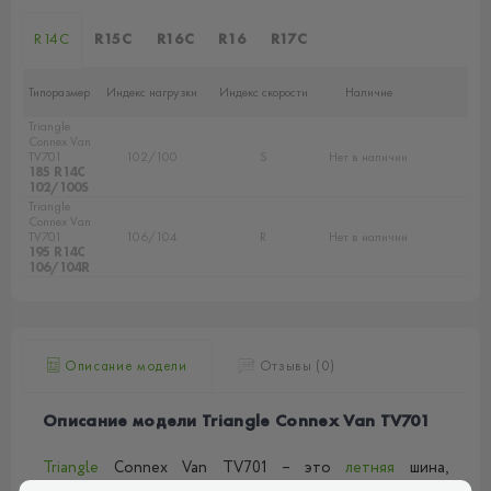
R14C
R15C
R16C
R16
R17C
Типоразмер
Индекс нагрузки
Индекс скорости
Наличие
Triangle
Connex Van
TV701
102/100
S
Нет в наличии
185 R14C
102/100S
Triangle
Connex Van
TV701
106/104
R
Нет в наличии
195 R14C
106/104R
Описание модели
Отзывы (0)
Описание модели Triangle Connex Van TV701
Triangle
Connex Van TV701 – это
летняя
шина,