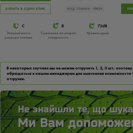
КУПИТЬ В ОДИН КЛИК
КОД ТОВАРА:
18929
ОП
C
B
72dB
Экономичность
Сцепление на мокрой
Уровень шума
расхода топлива
поверхности
В некоторых случаях мы не можем отгрузить 1, 2, 3 шт, поэтому
обращаться к нашим менеджерам для выяснения возможности 
отгрузки.