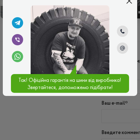
ЗИМОВІ
ЛІТНІ
Написать ко
Имя*
Так! Офіційна гарантія на шини від виробника!
Звертайтеся, допоможемо підібрати!
Ваш e-mail*
Введите коммен