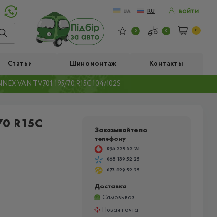
RU
UA
ВОЙТИ
0
0
0
Статьи
Шиномонтаж
Контакты
EX VAN TV701 195/70 R15C 104/102S
70 R15C
Заказывайте по
телефону
095 229 52 25
068 139 52 25
073 029 52 25
Доставка
Самовывоз
Новая почта