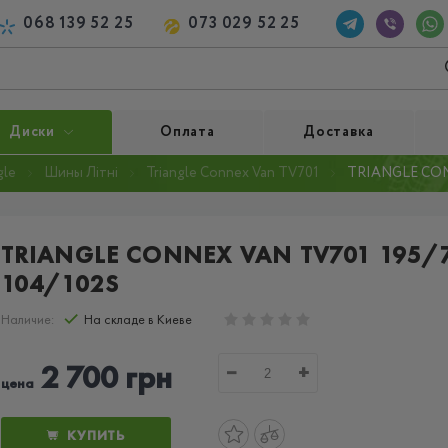
068 139 52 25
073 029 52 25
Диски
Оплата
Доставка
gle
Шины Літні
Triangle Connex Van TV701
TRIANGLE CONN
TRIANGLE CONNEX VAN TV701 195/
104/102S
Наличие:
На складе в Киеве
2 700 грн
−
+
цена
КУПИТЬ