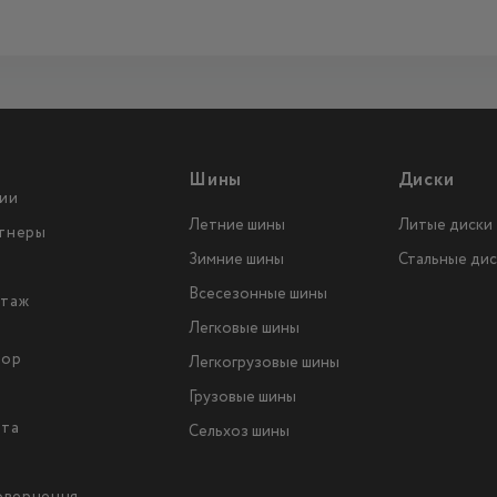
Шины
Диски
ии
Летние шины
Литые диски
тнеры
Зимние шины
Стальные дис
Всесезонные шины
таж
Легковые шины
тор
Легкогрузовые шины
ы
Грузовые шины
йта
Сельхоз шины