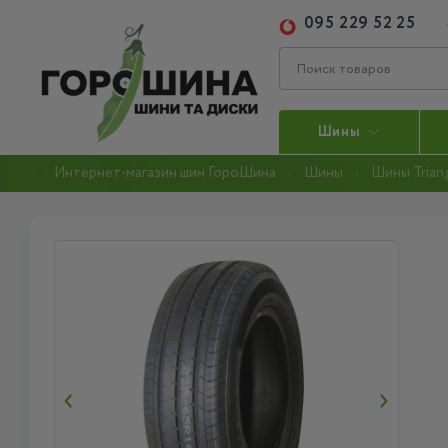
095 229 52 25
Шины
Интернет-магазин шин ГороШина
Шины
Шины Trian