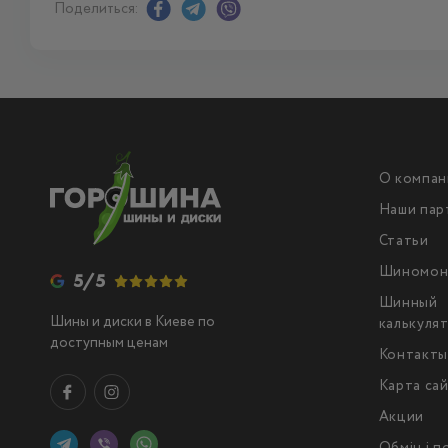
Поделиться:
О компан
Наши пар
Статьи
Шиномон
5/5
Шинный
Шины и диски в Киеве по
калькуля
доступным ценам
Контакт
Карта са
Акции