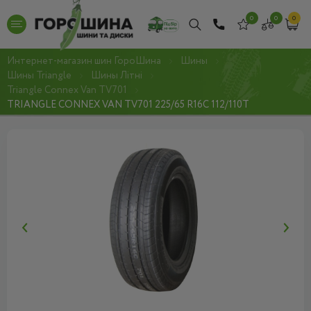
0
0
0
Интернет-магазин шин ГороШина
Шины
Шины Triangle
Шины Літні
Triangle Connex Van TV701
TRIANGLE CONNEX VAN TV701 225/65 R16C 112/110T