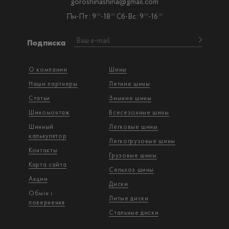
goroshinashina@gmail.com
Пн-Пт: 9
-18
Сб-Вс: 9
-16
00
00
00
00
Подписка
О компании
Шины
Наши партнеры
Летние шины
Статьи
Зимние шины
Шиномонтаж
Всесезонные шины
Шинный
Легковые шины
калькулятор
Легкогрузовые шины
Контакты
Грузовые шины
Карта сайта
Сельхоз шины
Акции
Диски
Обмін і
Литые диски
повернення
Стальные диски