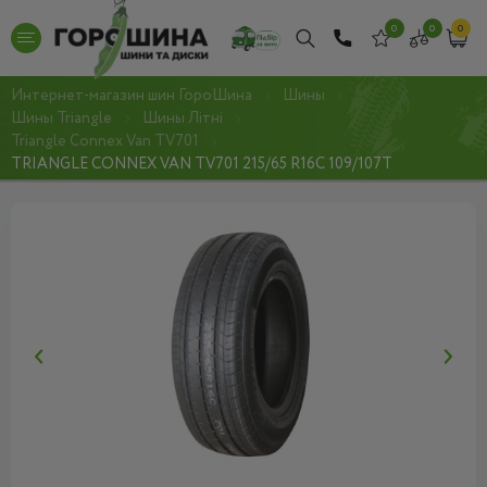
0
0
0
Интернет-магазин шин ГороШина
Шины
Шины Triangle
Шины Літні
Triangle Connex Van TV701
TRIANGLE CONNEX VAN TV701 215/65 R16C 109/107T