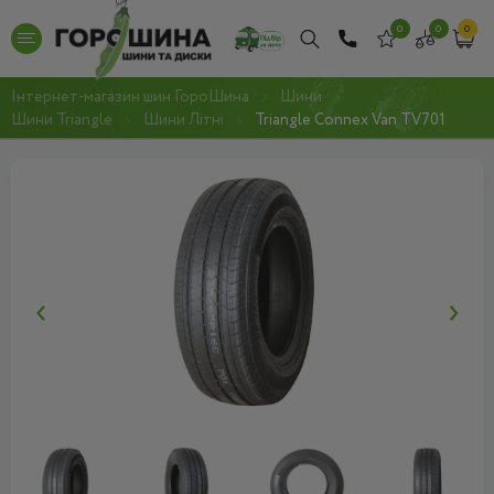
0
0
0
Інтернет-магазин шин ГороШина
Шини
Шини Triangle
Шини Літні
Triangle Connex Van TV701