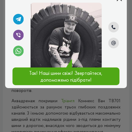
для експлуатації на малотоннажних вантажівках та
мікроавтобусах. Відмінно підходить для їзди добре
асфальтованим дорожнім покриттям.
Бігова доріжка протекторного рисунка складається з
двох монолітних поздовжніх ребер. Така конструкція,
по-перше, гарантує відмінний показник курсової
стійкості при русі, а, по-друге, створює максимально
велику контактну пляму між шиною та дорогою.
Внаслідок цього демонструються чудові тягово-зчіпні
та гальмівні властивості, як на сухому, так і на мокрому
асфальті. У плечових зонах розташовані прямокутні
закруглені блоки підвищеної жорсткості, що
Так! Наші шини свіжі! Звертайтеся,
відповідають за стабільний показник зчеплення з
допоможемо підібрати!
дорогою при маневруванні та проходженні складних
поворотів.
Аквадренаж покришки
Тріангл
Коннекс Ван ТВ701
здійснюється за рахунок трьох глибоких поздовжніх
каналів. З їхньою допомогою відбувається максимально
швидкий відтік надлишків рідини з-під плями контакту
шини з дорогою, внаслідок чого зводиться до мінімуму