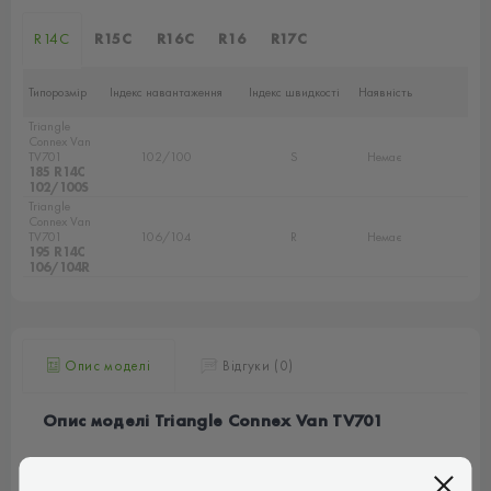
R14C
R15C
R16C
R16
R17C
Типорозмір
Індекс навантаження
Індекс швидкості
Наявність
Triangle
Connex Van
TV701
102/100
S
Немає
185 R14C
102/100S
Triangle
Connex Van
TV701
106/104
R
Немає
195 R14C
106/104R
Опис моделі
Відгуки (0)
Опис моделі Triangle Connex Van TV701
Triangle
Connex Van TV701 – це
літня
шина, призначена