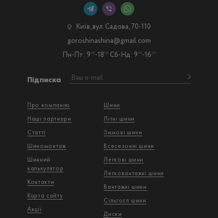
Київ, вул. Садова, 70-110
goroshinashina@gmail.com
Пн-Пт: 9
-18
Сб-Нд: 9
-16
00
00
00
00
Підписка
Про компанію
Шини
Наші партнери
Літні шини
Статті
Зимові шини
Шиномонтаж
Всесезонні шини
Шинний
Легкові шини
калькулятор
Легковантажнi шини
Контакти
Вантажнi шини
Карта сайту
Сільгосп шини
Акції
Диски