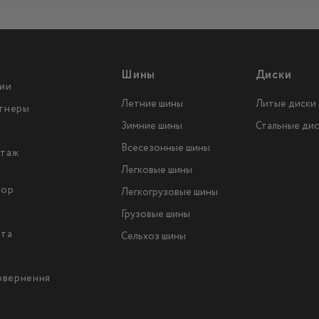
Шины
Диски
ии
Летние шины
Литые диски
тнеры
Зимние шины
Стальные дис
Всесезонные шины
таж
Легковые шины
тор
Легкогрузовые шины
ы
Грузовые шины
йта
Сельхоз шины
повернення