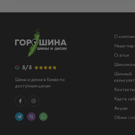
О компан
Наши пар
Статьи
Шиномон
5/5
Шинный
Шины и диски в Киеве по
калькуля
доступным ценам
Контакт
Карта са
Акции
Обмін і 