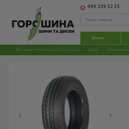
095 229 52 25
Шины
Интернет-магазин шин ГороШина
Шины
Шины Gener