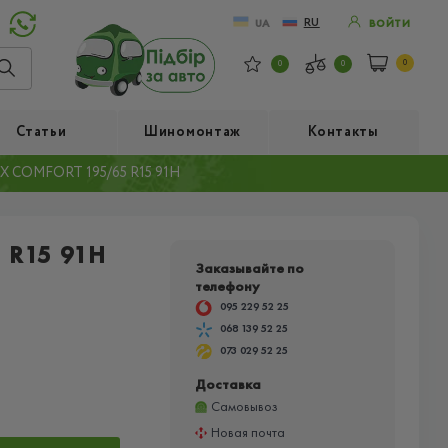
RU
UA
ВОЙТИ
0
0
0
Статьи
Шиномонтаж
Контакты
 COMFORT 195/65 R15 91H
 R15 91H
Заказывайте по
телефону
095 229 52 25
068 139 52 25
073 029 52 25
Доставка
Самовывоз
Новая почта