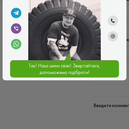
Написать ко
Имя*
Так! Наші шини свіжі! Звертайтеся,
допоможемо підібрати!
Ваш e-mail*
Введите коммен