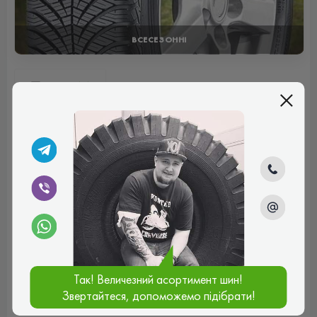
ВСЕСЕЗОННІ
Відгуки (0)
Поки немає коментарів
Написати коментар
Ім'я*
Ваш e-mail*
Так! Величезний асортимент шин!
Звертайтеся, допоможемо підібрати!
Введіть коментар*