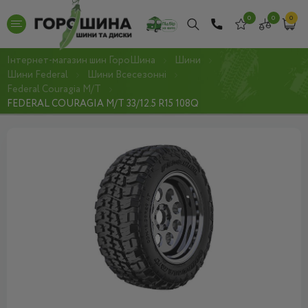
0
0
0
Інтернет-магазин шин ГороШина
Шини
Шини Federal
Шини Всесезонні
Federal Couragia M/T
FEDERAL COURAGIA M/T 33/12.5 R15 108Q