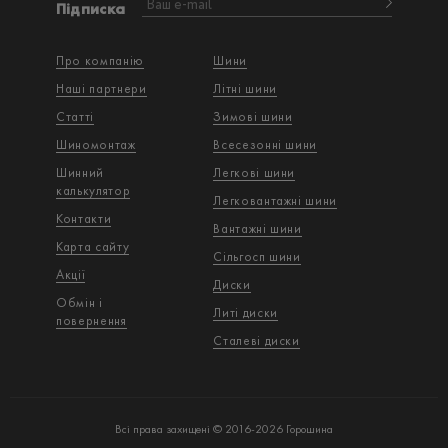
Підписка
Про компанію
Шини
Наші партнери
Літні шини
Статті
Зимові шини
Шиномонтаж
Всесезонні шини
Шинний
Легкові шини
калькулятор
Легковантажнi шини
Контакти
Вантажнi шини
Карта сайту
Сільгосп шини
Акції
Диски
Обмін і
Литі диски
повернення
Сталеві диски
Всі права захищені © 2016-2026 Горошина