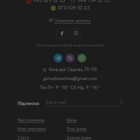
095 229 52 25
068 139 52 25
073 029 52 25
Замовити дзвінок
Шини та диски в Києві по доступним цінам
Київ, вул. Садова, 70-110
goroshinashina@gmail.com
Пн-Пт: 9
-18
Сб-Нд: 9
-16
00
00
00
00
Підписка
Про компанію
Шини
Наші партнери
Літні шини
Статті
Зимові шини