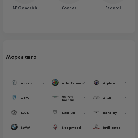
BF Goodrich
Cooper
Federal
Марки авто
Acura
Alfa Romeo
Alpine
Aston
ARO
Audi
Martin
BAIC
Baojun
Bentley
BMW
Borgward
Brilliance