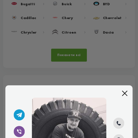
Bugatti
Buick
BYD
Cadillac
Chery
Chevrolet
Chrysler
Citroen
Dacia
Показати всі
Популярні розміри
R13
R14
R15
R16
155/65 R13
155/65 R14
165/65 R15
175/80 R16