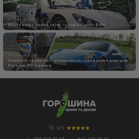
31 Липня 2026
Шість коліс проти світу: історія Covini C6W
29 Липня 2026
Hankook стала постачальником заводських шин для
Porsche 911 Carrera
5/5