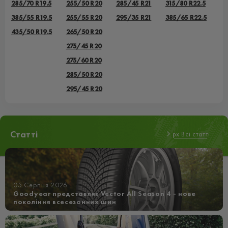
285/70 R19.5
255/50 R20
285/45 R21
315/80 R22.5
385/55 R19.5
255/55 R20
295/35 R21
385/65 R22.5
435/50 R19.5
265/50 R20
275/45 R20
275/60 R20
285/50 R20
295/45 R20
Статті
px Всі статті
05 Серпня 2026
Goodyear представляє Vector All Season 4 - нове
покоління всесезонних шин