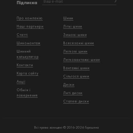
Підписка
Про компанію
Шини
Наші партнери
Літні шини
Статті
Зимові шини
Шиномонтаж
Всесезонні шини
Шинний
Легкові шини
калькулятор
Легковантажнi шини
Контакти
Вантажнi шини
Карта сайту
Сільгосп шини
Акції
Диски
Обмін і
Литі диски
повернення
Сталеві диски
Всі права захищені © 2016-2026 Горошина