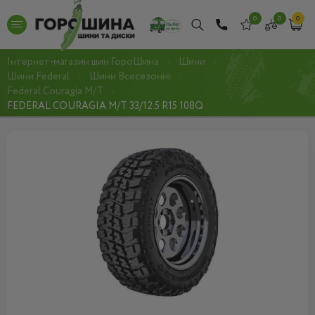
0
0
0
Інтернет-магазин шин ГороШина
Шини
Шини Federal
Шини Всесезонні
Federal Couragia M/T
FEDERAL COURAGIA M/T 33/12.5 R15 108Q