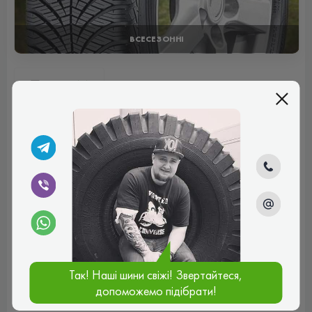
ВСЕСЕЗОННІ
Відгуки (0)
Поки немає коментарів
Написати коментар
Ім'я*
Ваш e-mail*
Так! Наші шини свіжі! Звертайтеся,
допоможемо підібрати!
Введіть коментар*