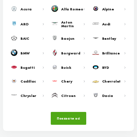
Acura
Alfa Romeo
Alpine
Aston
ARO
Audi
Martin
BAIC
Baojun
Bentley
BMW
Borgward
Brilliance
Bugatti
Buick
BYD
Cadillac
Chery
Chevrolet
Chrysler
Citroen
Dacia
Показати всі