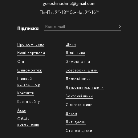
goroshinashina@gmail.com
Пн-Пт: 9
-18
Сб-Нд: 9
-16
00
00
00
00
Підписка
Про компанію
Шини
Наші партнери
Літні шини
Статті
Зимові шини
Шиномонтаж
Всесезонні шини
Шинний
Легкові шини
калькулятор
Легковантажнi шини
Контакти
Вантажнi шини
Карта сайту
Сільгосп шини
Акції
Диски
Обмін і
Литі диски
повернення
Сталеві диски