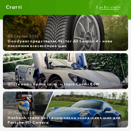
Статті
px Всі статті
05 Серпня 2026
Goodyear представляє Vector All Season 4 - нове
покоління всесезонних шин
31 Липня 2026
Шість коліс проти світу: історія Covini C6W
29 Липня 2026
Hankook стала постачальником заводських шин для
Porsche 911 Carrera